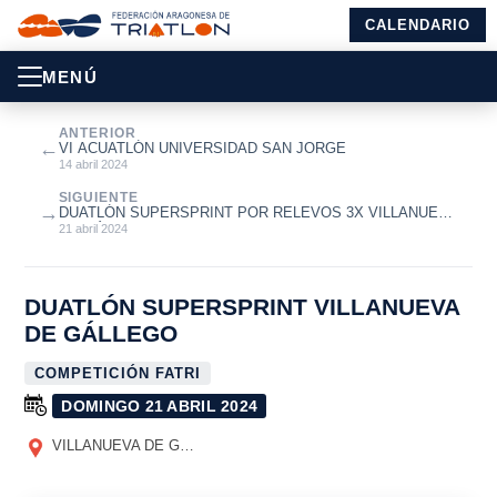
CALENDARIO
MENÚ
ANTERIOR
←
VI ACUATLÓN UNIVERSIDAD SAN JORGE
14 abril 2024
SIGUIENTE
→
DUATLÓN SUPERSPRINT POR RELEVOS 3X VILLANUEVA
DE GÁLLEGO
21 abril 2024
DUATLÓN SUPERSPRINT VILLANUEVA
DE GÁLLEGO
COMPETICIÓN FATRI
DOMINGO 21 ABRIL 2024
VILLANUEVA DE GÁLLEGO
(ZARAGOZA)