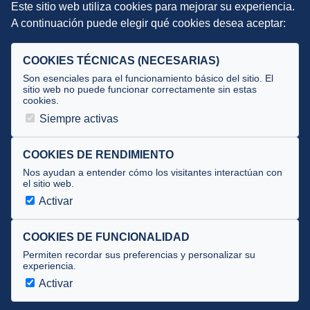
Este sitio web utiliza cookies para mejorar su experiencia.
DIRECCIÓN TÉCNICA
A continuación puede elegir qué cookies desea aceptar:
Criterios
Selecciones
COOKIES TÉCNICAS (NECESARIAS)
Tecnificación
Son esenciales para el funcionamiento básico del sitio. El
sitio web no puede funcionar correctamente sin estas
cookies.
JUECES Y OFICIALES
Siempre activas
Comité de jueces
Documentos
COOKIES DE RENDIMIENTO
Nos ayudan a entender cómo los visitantes interactúan con
Cursos
el sitio web.
Circulares oficiales
Activar
Convocatorias y Equipaciones
COOKIES DE FUNCIONALIDAD
Permiten recordar sus preferencias y personalizar su
experiencia.
Av. José Atarés 101, semisótano. 50018 Zaragoza
(mapa)
Activar
976 516 083 ·
federacion@triatlonaragon.org