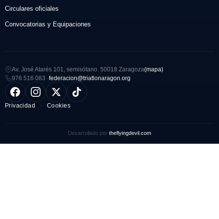
Circulares oficiales
Convocatorias y Equipaciones
Av. José Atarés 101, semisótano. 50018 Zaragoza
(mapa)
976 516 083 ·
federacion@triatlonaragon.org
Privacidad
·
Cookies
Desarrollado por
theflyingdevil.com