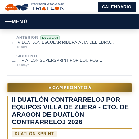
CALENDARIO
MENÚ
ANTERIOR
ESCOLAR
←
IV DUATLÓN ESCOLAR RIBERA ALTA DEL EBRO
BÁRBOLES
18 abril
SIGUIENTE
→
I TRIATLÓN SUPERSPRINT POR EQUIPOS
CD/INF/POPULAR DE MEQUINENZA E.M. EL OLIVAR
17 mayo
★
★
CAMPEONATO
II DUATLÓN CONTRARRELOJ POR
EQUIPOS VILLA DE ZUERA - CTO. DE
ARAGON DE DUATLÓN
CONTRARRELOJ 2026
DUATLÓN SPRINT