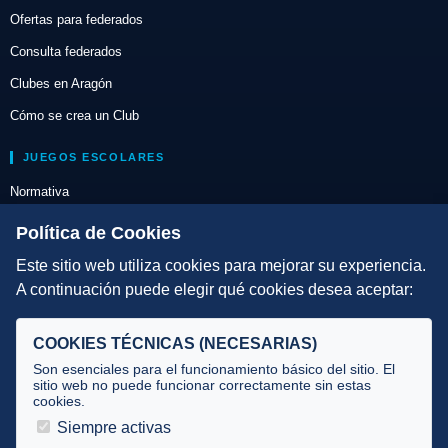
Ofertas para federados
Consulta federados
Clubes en Aragón
Cómo se crea un Club
JUEGOS ESCOLARES
Normativa
Escuelas de Triatlón
Política de Cookies
Este sitio web utiliza cookies para mejorar su experiencia.
DIRECCIÓN TÉCNICA
A continuación puede elegir qué cookies desea aceptar:
Criterios
Selecciones
COOKIES TÉCNICAS (NECESARIAS)
Tecnificación
Son esenciales para el funcionamiento básico del sitio. El
sitio web no puede funcionar correctamente sin estas
cookies.
JUECES Y OFICIALES
Siempre activas
Comité de jueces