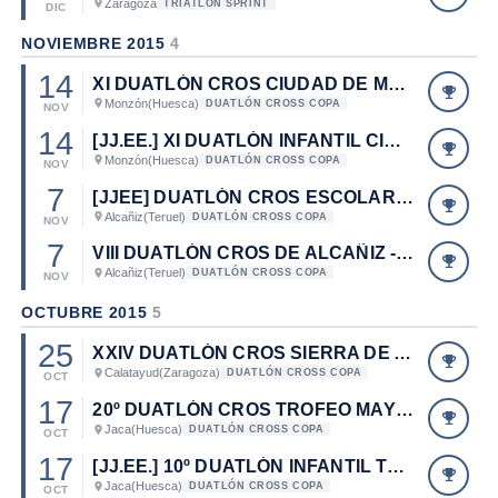
Zaragoza
TRIATLÓN SPRINT
DIC
NOVIEMBRE 2015
4
14
XI DUATLÓN CROS CIUDAD DE MONZÓN. CAMPEONATO DE ARAGÓN DE DUATLÓN CROS 2015.
Monzón
(Huesca)
DUATLÓN CROSS COPA
NOV
14
[JJ.EE.] XI DUATLÓN INFANTIL CIUDAD DE MONZÓN
Monzón
(Huesca)
DUATLÓN CROSS COPA
NOV
7
[JJEE] DUATLÓN CROS ESCOLAR DE ALCAÑIZ. JUEGOS ESCOLARES DE ARAGÓN 2015-2016.
Alcañiz
(Teruel)
DUATLÓN CROSS COPA
NOV
7
VIII DUATLÓN CROS DE ALCAÑIZ - MOTORLAND
Alcañiz
(Teruel)
DUATLÓN CROSS COPA
NOV
OCTUBRE 2015
5
25
XXIV DUATLÓN CROS SIERRA DE ARMANTES
Calatayud
(Zaragoza)
DUATLÓN CROSS COPA
OCT
17
20º DUATLÓN CROS TROFEO MAYENCOS
Jaca
(Huesca)
DUATLÓN CROSS COPA
OCT
17
[JJ.EE.] 10º DUATLÓN INFANTIL TROFEO MAYENCOS
Jaca
(Huesca)
DUATLÓN CROSS COPA
OCT