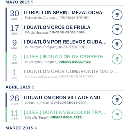
MAYO 2015
5
30
II TRIATLÓN SPRINT MEZALOCHA "ÁNGEL SANTAMARÍA". CTO. DE ARAGÓN UNIVERSITARIO 2015.
Mezalocha
(Zaragoza)
TRIATLÓN SPRINT
MAY
17
I DUATLÓN CROS DE FRULA
Frula
(Huesca)
DUATLÓN CROSS COPA
MAY
9
I DUATLÓN POR RELEVOS CIUDAD DE CALATAYUD. CAMPEONATO DE ARAGÓN DE DUATLÓN POR RELEVOS 2015.
Calatayud
(Zaragoza)
DUATLÓN SPRINT
MAY
9
[JJ.EE.] III DUATLÓN DE CARRETERA ESCOLAR DE CALATAYUD
Calatayud
(Zaragoza)
JUEGOS ESCOLARES
MAY
1
I DUATLÓN CROS COMARCA DE VALDEJALÓN
Calatorao
(Zaragoza)
DUATLÓN CROSS COPA
MAY
ABRIL 2015
2
26
II DUATLÓN CROS VILLA DE ANDORRA
Andorra
(Teruel)
DUATLÓN CROSS COPA
ABR
11
[JJ.EE.] DUATLÓN ESCOLAR TRAGAMILLAS-COLEGIO DE LA INMACULADA DE ALCAÑIZ
Alcañiz
(Teruel)
JUEGOS ESCOLARES
ABR
MARZO 2015
4