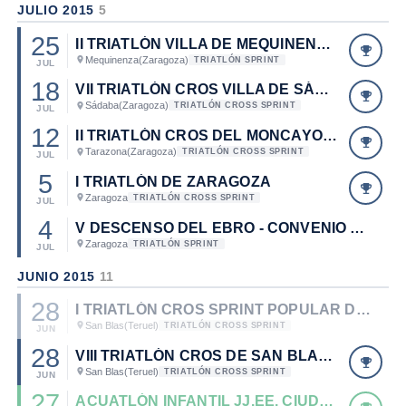
JULIO 2015
5
25
II TRIATLÓN VILLA DE MEQUINENZA. CAMPEONATO DE ARAGÓN DE TRIATLÓN SPRINT 2015.
Mequinenza
(Zaragoza)
TRIATLÓN SPRINT
JUL
18
VII TRIATLÓN CROS VILLA DE SÁDABA
Sádaba
(Zaragoza)
TRIATLÓN CROSS SPRINT
JUL
12
II TRIATLÓN CROS DEL MONCAYO. CAMPEONATO DE ARAGÓN DE TRIATLÓN CROS 2015.
Tarazona
(Zaragoza)
TRIATLÓN CROSS SPRINT
JUL
5
I TRIATLÓN DE ZARAGOZA
Zaragoza
TRIATLÓN CROSS SPRINT
JUL
4
V DESCENSO DEL EBRO - CONVENIO FAN - FATRI
Zaragoza
TRIATLÓN SPRINT
JUL
JUNIO 2015
11
28
I TRIATLÓN CROS SPRINT POPULAR DE SAN BLAS. CAMPEONATO DE ARAGÓN DE TRIATLÓN CROS CADETE 2015
San Blas
(Teruel)
TRIATLÓN CROSS SPRINT
JUN
28
VIII TRIATLÓN CROS DE SAN BLAS. DESAFIO H2O.
San Blas
(Teruel)
TRIATLÓN CROSS SPRINT
JUN
27
ACUATLÓN INFANTIL JJ.EE. CIUDAD DE TERUEL