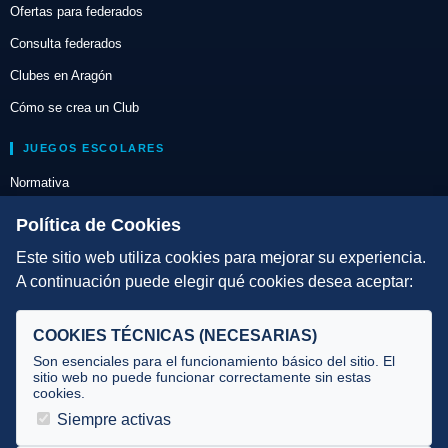
Ofertas para federados
Consulta federados
Clubes en Aragón
Cómo se crea un Club
JUEGOS ESCOLARES
Normativa
Escuelas de Triatlón
Política de Cookies
Este sitio web utiliza cookies para mejorar su experiencia.
DIRECCIÓN TÉCNICA
A continuación puede elegir qué cookies desea aceptar:
Criterios
Selecciones
COOKIES TÉCNICAS (NECESARIAS)
Tecnificación
Son esenciales para el funcionamiento básico del sitio. El
sitio web no puede funcionar correctamente sin estas
cookies.
JUECES Y OFICIALES
Siempre activas
Comité de jueces