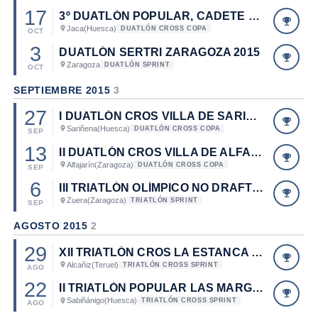
17
3º DUATLÓN POPULAR, CADETE Y PARALÍMPICO TROFEO MAYENCOS
Jaca
(Huesca)
DUATLÓN CROSS COPA
OCT
3
DUATLÓN SERTRI ZARAGOZA 2015
Zaragoza
DUATLÓN SPRINT
OCT
SEPTIEMBRE 2015
3
27
I DUATLÓN CROS VILLA DE SARIÑENA
Sariñena
(Huesca)
DUATLÓN CROSS COPA
SEP
13
II DUATLÓN CROS VILLA DE ALFAJARÍN
Alfajarín
(Zaragoza)
DUATLÓN CROSS COPA
SEP
6
III TRIATLÓN OLÍMPICO NO DRAFTING TBG. CAMPEONATO DE ARAGÓN DE TRIATLÓN OLÍMPICO 2015.
Zuera
(Zaragoza)
TRIATLÓN SPRINT
SEP
AGOSTO 2015
2
29
XII TRIATLÓN CROS LA ESTANCA DE ALCAÑIZ
Alcañiz
(Teruel)
TRIATLÓN CROSS SPRINT
AGO
22
II TRIATLÓN POPULAR LAS MARGAS-GOLF
Sabiñánigo
(Huesca)
TRIATLÓN CROSS SPRINT
AGO