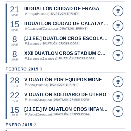
21
III DUATLÓN CIUDAD DE FRAGA. CAMPEONATO DE ARAGÓN DE DUATLÓN CORTO 2015.
Fraga
(Huesca)
DUATLÓN SPRINT
MAR
15
II DUATLÓN CIUDAD DE CALATAYUD. CAMPEONATO DE ARAGÓN DE DUATLÓN SPRINT 2015.
Calatayud
(Zaragoza)
DUATLÓN SPRINT
MAR
8
[JJ.EE.] DUATLÓN CROS ESCOLAR STADIUM CASABLANCA
Zaragoza
DUATLÓN CROSS COPA
MAR
8
XXII DUATLÓN CROS STADIUM CASABLANCA. TROFEO GRUPO IBERCAJA CIUDAD DE ZARAGOZA.
Zaragoza
(Zaragoza)
DUATLÓN CROSS COPA
MAR
FEBRERO 2015
3
28
V DUATLÓN POR EQUIPOS MONEGROSMAN. CAMPEONATO DE ARAGÓN DE DUATLÓN POR EQUIPOS 2015.
Sena
(Huesca)
DUATLÓN SPRINT
FEB
22
V DUATLÓN SOLIDARIO DE UTEBO
Utebo
(Zaragoza)
DUATLÓN CROSS COPA
FEB
15
[JJ.EE.] IV DUATLÓN CROS INFANTIL DE UTEBO
Utebo
(Zaragoza)
DUATLÓN CROSS COPA
FEB
ENERO 2015
2