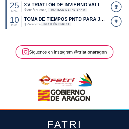
25
XV TRIATLÓN DE INVIERNO VALLE DE ANSÓ. CAMPEONATO DE ARAGÓN Y MADRID DE TRIATLÓN DE INVIERNO 2015.
Ansó
(Huesca)
TRIATLÓN DE INVIERNO
ENE
10
TOMA DE TIEMPOS PNTD PARA JUNIOR, CADETES, INFANTILES Y PARATRIATLETAS
Zaragoza
TRIATLÓN SPRINT
ENE
Síguenos en Instagram
@triatlonaragon
FATRI