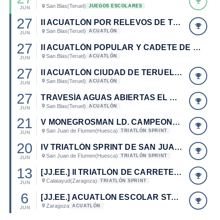
San Blas
(Teruel)
JUEGOS ESCOLARES
JUN
27
II ACUATLÓN POR RELEVOS DE TERUEL
San Blas
(Teruel)
ACUATLÓN
JUN
27
II ACUATLÓN POPULAR Y CADETE DE TERUEL
San Blas
(Teruel)
ACUATLÓN
JUN
27
II ACUATLÓN CIUDAD DE TERUEL. DESAFIO H2O. CAMPEONATO DE ARAGÓN DE ACUATLÓN 2015.
San Blas
(Teruel)
ACUATLÓN
JUN
27
TRAVESÍA AGUAS ABIERTAS EL ARQUILLO. DESAFIO H2O.
San Blas
(Teruel)
ACUATLÓN
JUN
21
V MONEGROSMAN LD. CAMPEONATO DE ARAGÓN DE TRIATLÓN LD 2015.
San Juan de Flumen
(Huesca)
TRIATLÓN SPRINT
JUN
20
IV TRIATLÓN SPRINT DE SAN JUAN DE FLUMEN
San Juan de Flumen
(Huesca)
TRIATLÓN SPRINT
JUN
13
[JJ.EE.] II TRIATLÓN DE CARRETERA ESCOLAR DE CALATAYUD
Calatayud
(Zaragoza)
TRIATLÓN SPRINT
JUN
6
[JJ.EE.] ACUATLÓN ESCOLAR STADIUM VENECIA. CAMPEONATO DE ARAGÓN ESCOLAR DE ACUATLÓN.
Zaragoza
ACUATLÓN
JUN