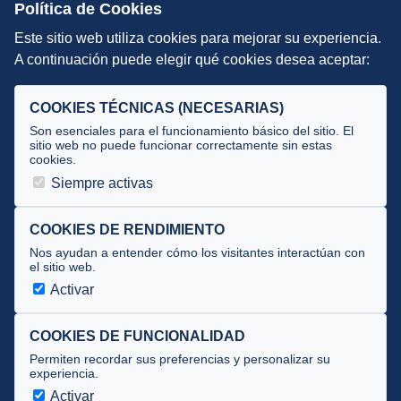
Política de Cookies
Este sitio web utiliza cookies para mejorar su experiencia.
DIRECCIÓN TÉCNICA
A continuación puede elegir qué cookies desea aceptar:
Criterios
Selecciones
COOKIES TÉCNICAS (NECESARIAS)
Tecnificación
Son esenciales para el funcionamiento básico del sitio. El
sitio web no puede funcionar correctamente sin estas
cookies.
JUECES Y OFICIALES
Siempre activas
Comité de jueces
Documentos
COOKIES DE RENDIMIENTO
Nos ayudan a entender cómo los visitantes interactúan con
Cursos
el sitio web.
Circulares oficiales
Activar
Convocatorias y Equipaciones
COOKIES DE FUNCIONALIDAD
Permiten recordar sus preferencias y personalizar su
experiencia.
Av. José Atarés 101, semisótano. 50018 Zaragoza
(mapa)
Activar