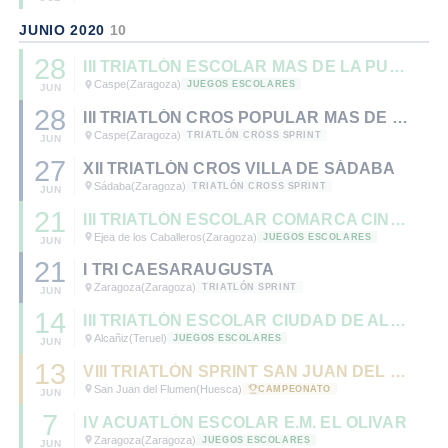
JUNIO 2020
10
28
III TRIATLÓN ESCOLAR MAS DE LA PUNTA - CASPE
Caspe
(Zaragoza)
JUEGOS ESCOLARES
JUN
28
III TRIATLÓN CROS POPULAR MAS DE LA PUNTA - CASPE
Caspe
(Zaragoza)
TRIATLÓN CROSS SPRINT
JUN
27
XII TRIATLÓN CROS VILLA DE SÁDABA
Sádaba
(Zaragoza)
TRIATLÓN CROSS SPRINT
JUN
21
III TRIATLÓN ESCOLAR COMARCA CINCO VILLAS
Ejea de los Caballeros
(Zaragoza)
JUEGOS ESCOLARES
JUN
21
I TRI CAESARAUGUSTA
Zaragoza
(Zaragoza)
TRIATLÓN SPRINT
JUN
14
III TRIATLÓN ESCOLAR CIUDAD DE ALCAÑIZ
Alcañiz
(Teruel)
JUEGOS ESCOLARES
JUN
13
VIII TRIATLÓN SPRINT SAN JUAN DEL FLUMEN - CTO. DE ARAGÓN DE TRIATLÓN SPRINT 2020.
San Juan del Flumen
(Huesca)
CAMPEONATO
JUN
7
IV ACUATLÓN ESCOLAR E.M. EL OLIVAR
Zaragoza
(Zaragoza)
JUEGOS ESCOLARES
JUN