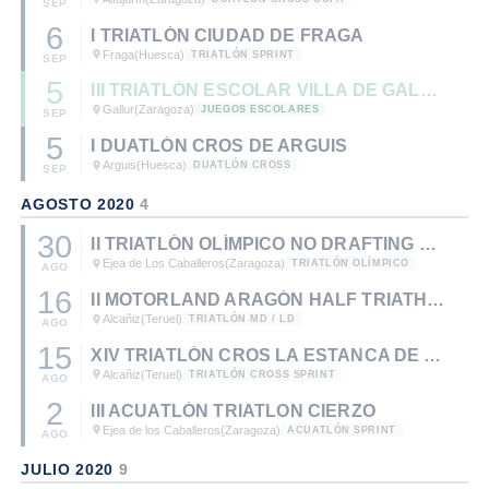
SEP
6
I TRIATLÓN CIUDAD DE FRAGA
Fraga
(Huesca)
TRIATLÓN SPRINT
SEP
5
III TRIATLÓN ESCOLAR VILLA DE GALLUR
Gallur
(Zaragoza)
JUEGOS ESCOLARES
SEP
5
I DUATLÓN CROS DE ARGUIS
Arguis
(Huesca)
DUATLÓN CROSS
SEP
AGOSTO 2020
4
30
II TRIATLÓN OLÍMPICO NO DRAFTING DE EJEA
Ejea de Los Caballeros
(Zaragoza)
TRIATLÓN OLÍMPICO
AGO
16
II MOTORLAND ARAGÓN HALF TRIATHLON
Alcañiz
(Teruel)
TRIATLÓN MD / LD
AGO
15
XIV TRIATLÓN CROS LA ESTANCA DE ALCAÑIZ
Alcañiz
(Teruel)
TRIATLÓN CROSS SPRINT
AGO
2
III ACUATLÓN TRIATLON CIERZO
Ejea de los Caballeros
(Zaragoza)
ACUATLÓN SPRINT
AGO
JULIO 2020
9