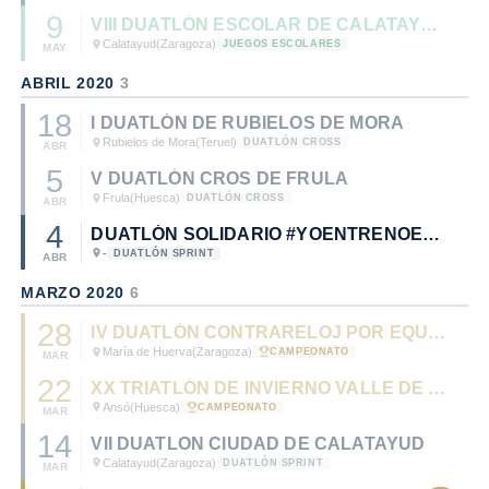
9
VIII DUATLÓN ESCOLAR DE CALATAYUD
Calatayud
(Zaragoza)
JUEGOS ESCOLARES
MAY
ABRIL 2020
3
18
I DUATLÓN DE RUBIELOS DE MORA
Rubielos de Mora
(Teruel)
DUATLÓN CROSS
ABR
5
V DUATLÓN CROS DE FRULA
Frula
(Huesca)
DUATLÓN CROSS
ABR
4
DUATLÓN SOLIDARIO #YOENTRENOENCASA
-
DUATLÓN SPRINT
ABR
MARZO 2020
6
28
IV DUATLÓN CONTRARELOJ POR EQUIPOS MARÍA DE HUERVA - CTO. DE ARAGÓN DE DUATLÓN POR EQUIPOS 2020.
María de Huerva
(Zaragoza)
CAMPEONATO
MAR
22
XX TRIATLÓN DE INVIERNO VALLE DE ANSÓ - CTO. DE ARAGÓN DE TRIATLÓN DE INVIERNO 2020.
Ansó
(Huesca)
CAMPEONATO
MAR
14
VII DUATLON CIUDAD DE CALATAYUD
Calatayud
(Zaragoza)
DUATLÓN SPRINT
MAR