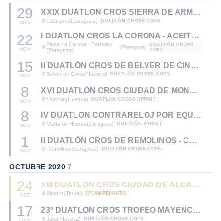
29
XXIX DUATLÓN CROS SIERRA DE ARMANTES
Calatayud
(Zaragoza)
DUATLÓN CROSS COPA
NOV
I DUATLÓN CROS LA CORONA - ACEITE VIRGEN EXTRA ANSÓ
22
Finca La Corona - Bárboles
DUATLÓN CROSS
(Zaragoza)
NOV
(Zaragoza)
COPA
15
II DUATLÓN CROS DE BELVER DE CINCA
Belver de Cinca
(Huesca)
DUATLÓN CROSS COPA
NOV
8
XVI DUATLÓN CROS CIUDAD DE MONZÓN
Monzón
(Huesca)
DUATLÓN CROSS SPRINT
NOV
8
IV DUATLÓN CONTRARELOJ POR EQUIPOS MARÍA DE HUERVA
María de Huerva
(Zaragoza)
DUATLÓN SPRINT
NOV
1
II DUATLÓN CROS DE REMOLINOS - COMARCA RIBERA ALTA DEL EBRO
Remolinos
(Zaragoza)
DUATLÓN CROSS COPA
NOV
OCTUBRE 2020
7
24
XIII DUATLÓN CROS CIUDAD DE ALCAÑIZ - CTO. DE ARAGÓN DE DUATLÓN CROS 2020
Alcañiz
(Teruel)
CAMPEONATO
OCT
17
23º DUATLÓN CROS TROFEO MAYENCOS
Jaca
(Huesca)
DUATLÓN CROSS COPA
OCT