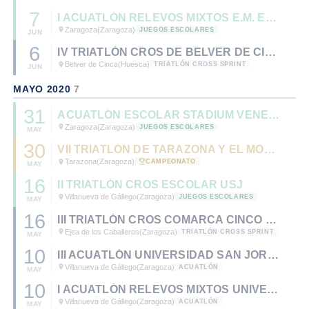
7
I ACUATLÓN RELEVOS MIXTOS E.M. EL OLIVAR
Zaragoza
(Zaragoza)
JUEGOS ESCOLARES
JUN
6
IV TRIATLÓN CROS DE BELVER DE CINCA
Belver de Cinca
(Huesca)
TRIATLÓN CROSS SPRINT
JUN
MAYO 2020
7
31
ACUATLÓN ESCOLAR STADIUM VENECIA
Zaragoza
(Zaragoza)
JUEGOS ESCOLARES
MAY
30
VII TRIATLÓN DE TARAZONA Y EL MONCAYO - CTO. DE ARAGÓN DE TRIATLÓN OLÍMPICO 2020.
Tarazona
(Zaragoza)
CAMPEONATO
MAY
16
II TRIATLÓN CROS ESCOLAR USJ
Villanueva de Gállego
(Zaragoza)
JUEGOS ESCOLARES
MAY
16
III TRIATLÓN CROS COMARCA CINCO VILLAS
Ejea de los Caballeros
(Zaragoza)
TRIATLÓN CROSS SPRINT
MAY
10
III ACUATLÓN UNIVERSIDAD SAN JORGE
Villanueva de Gállego
(Zaragoza)
ACUATLÓN
MAY
10
I ACUATLÓN RELEVOS MIXTOS UNIVERSIDAD SAN JORGE
Villanueva de Gállego
(Zaragoza)
ACUATLÓN
MAY