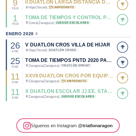
9
II DUATLÓN LARGA DISTANCIA DE HÍJAR - CTO. DE ARAGÓN DE DUATLÓN MD 2020.
Híjar
(Teruel)
CAMPEONATO
FEB
1
TOMA DE TIEMPOS Y CONTROL PARA CATEGORÍA INFANTIL
Zuera
(Zaragoza)
JUEGOS ESCOLARES
FEB
ENERO 2020
4
26
V DUATLÓN CROS VILLA DE HÍJAR
Híjar
(Teruel)
DUATLÓN CROSS
ENE
25
TOMA DE TIEMPOS PNTD 2020 PARA JUNIOR, CADETES, Y PARATRIATLETAS
Zaragoza
(Zaragoza)
TRIATLÓN SPRINT
ENE
11
XXVII DUATLÓN CROS POR EQUIPOS STADIUM CASABLANCA - CTO. DE ARAGÓN DUATLÓN CROS POR EQUIPOS 2020.
Zaragoza
(Zaragoza)
CAMPEONATO
ENE
11
X DUATLÓN ESCOLAR JJ.EE. STADIUM CASABLANCA
Zaragoza
(Zaragoza)
JUEGOS ESCOLARES
ENE
Síguenos en Instagram
@triatlonaragon