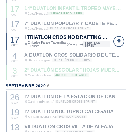
17
14º DUATLÓN INFANTIL TROFEO MAYENCOS
Jaca
(Huesca)
JUEGOS ESCOLARES
OCT
17
7º DUATLÓN POPULAR Y CADETE PEÑA ENTA DEBÁN
Jaca
(Huesca)
DUATLÓN CROSS SPRINT
OCT
I TRIATLÓN CROS NO DRAFTING TAUSTE
17
Embalse Paraje Tabernillas
TRIATLÓN
(Zaragoza)
OCT
- Tauste
SPRINT
4
X DUATLÓN CROS SOLIDARIO DE UTEBO
Utebo
(Zaragoza)
DUATLÓN CROSS COPA
OCT
3
2º DUATLÓN ESCOLAR "HOJAS MUERTAS" DE MONTALBÁN
Montalbán
(Teruel)
JUEGOS ESCOLARES
OCT
SEPTIEMBRE 2020
6
26
IV DUATLÓN DE LA ESTACIÓN DE CANFRANC
Canfranc
(Huesca)
DUATLÓN CROSS SPRINT
SEP
19
IV DUATLÓN NOCTURNO CALCIGADA SOBRADIEL
Sobradiel
(Zaragoza)
DUATLÓN CROSS
SEP
13
VII DUATLÓN CROS VILLA DE ALFAJARÍN
Alfajarín
(Zaragoza)
DUATLÓN CROSS COPA