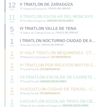
12
V TRIATLÓN DE ZARAGOZA
Zaragoza
(Zaragoza)
TRIATLÓN SPRINT
JUL
11
II TRIATLÓN ESCOLAR DEL MONCAYO
Torrellas
(Zaragoza)
JUEGOS ESCOLARES
JUL
5
IV TRIATLÓN VALLE DE TENA
Sallent de Gallego
(Huesca)
TRIATLÓN SPRINT
JUL
1
I TRIATLÓN NOCTURNO CIUDAD DE ALCAÑIZ
Alcañiz
(Teruel)
TRIATLÓN SPRINT
JUL
1
IV HALF TRIATLÓN MEQUINENZA - CTO. DE ARAGÓN DE TRIATLÓN MD 2020.
Mequinenza
(Zaragoza)
CAMPEONATO
JUL
1
IV TRIATLÓN POR RELEVOS MIXTOS CIUDAD DE TERUEL - CTO. DE ARAGÓN RELEVOS MIXTOS 2020.
Teruel
(Teruel)
CAMPEONATO
JUL
1
VII TRIATLÓN ESCOLAR DE CARRETERA CIUDAD DE TERUEL
Teruel
(Teruel)
JUEGOS ESCOLARES
JUL
1
VI ACUATLÓN CIUDAD DE TERUEL - CTO. DE ARAGÓN DE ACUATLÓN 2020.
Teruel
(Teruel)
CAMPEONATO
JUL
1
II ACUATLÓN ESCOLAR TRIATLÓN CIERZO
Ejea de los caballeros
(Zaragoza)
JUEGOS ESCOLARES
JUL