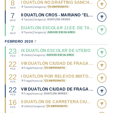
8
I DUATLÓN NO DRAFTING SANCHO ABARCA - CTO. DE ARAGÓN DE DUATLÓN 2020.
Tauste
(Zaragoza)
CAMPEONATO
MAR
7
II DUATLÓN CROS - MARIANO “EL TOPO”
Tauste
(Zaragoza)
DUATLÓN CROSS
MAR
7
DUATLÓN ESCOLAR JJ.EE. DE TAUSTE
Tauste
(Zaragoza)
JUEGOS ESCOLARES
MAR
FEBRERO 2020
7
23
IX DUATLÓN ESCOLAR DE UTEBO
Utebo
(Zaragoza)
JUEGOS ESCOLARES
FEB
22
VIII DUATLÓN CIUDAD DE FRAGA - CTO. DE ARAGÓN DE DUATLÓN POR CLUBES 2020.
Fraga
(Huesca)
CAMPEONATO
FEB
22
I DUATLÓN POR RELEVOS MIXTOS CIUDAD DE FRAGA - CTO. DE ARAGÓN DE RELEVOS MIXTOS 2020.
Fraga
(Huesca)
CAMPEONATO
FEB
22
VIII DUATLÓN CIUDAD DE FRAGA - PRUEBA OPEN
Fraga
(Huesca)
DUATLÓN SPRINT
FEB
16
II DUATLÓN DE CARRETERA CIUDAD DE UTEBO - CTO. DE ARAGÓN DE DUATLÓN SPRINT 2020.
Utebo
(Zaragoza)
CAMPEONATO
FEB