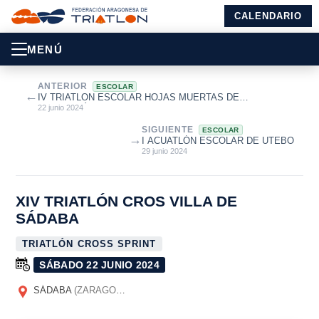
CALENDARIO
MENÚ
ANTERIOR
ESCOLAR
←
IV TRIATLON ESCOLAR HOJAS MUERTAS DE
MONTALBÁN
22 junio 2024
SIGUIENTE
ESCOLAR
→
I ACUATLÓN ESCOLAR DE UTEBO
29 junio 2024
XIV TRIATLÓN CROS VILLA DE
SÁDABA
TRIATLÓN CROSS SPRINT
SÁBADO 22 JUNIO 2024
SÁDABA
(ZARAGOZA)