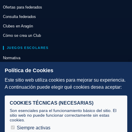
Ofertas para federados
Consulta federados
Clubes en Aragón
Cómo se crea un Club
JUEGOS ESCOLARES
Normativa
Escuelas de Triatlón
Política de Cookies
Este sitio web utiliza cookies para mejorar su experiencia.
DIRECCIÓN TÉCNICA
A continuación puede elegir qué cookies desea aceptar:
Criterios
Selecciones
COOKIES TÉCNICAS (NECESARIAS)
Tecnificación
Son esenciales para el funcionamiento básico del sitio. El
sitio web no puede funcionar correctamente sin estas
cookies.
JUECES Y OFICIALES
Siempre activas