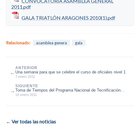
CONVOCATORIA ASAMBLEA GENERAL
2011.pdf
GALA TRIATLÓN ARAGONES 2010(1).pdf
Relacionado:
asamblea genera
gala
ANTERIOR
←
Una semana para que se celebre el curso de oficiales nivel 1
7 enero 2011
SIGUIENTE
→
Toma de Tiempos del Programa Nacional de Tecnificación
Deportiva
18 enero 2011
← Ver todas las noticias