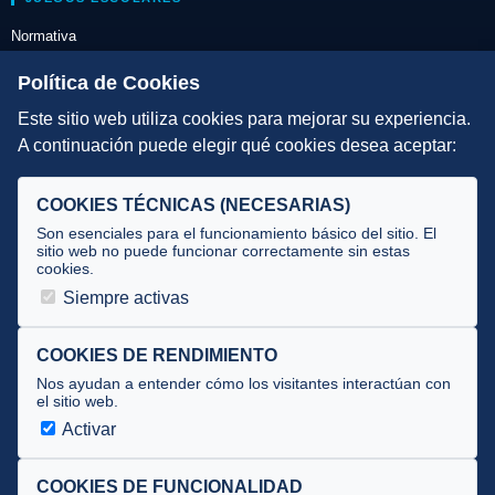
Normativa
Escuelas de Triatlón
Política de Cookies
Este sitio web utiliza cookies para mejorar su experiencia.
DIRECCIÓN TÉCNICA
A continuación puede elegir qué cookies desea aceptar:
Criterios
Selecciones
COOKIES TÉCNICAS (NECESARIAS)
Tecnificación
Son esenciales para el funcionamiento básico del sitio. El
sitio web no puede funcionar correctamente sin estas
cookies.
JUECES Y OFICIALES
Siempre activas
Comité de jueces
Documentos
COOKIES DE RENDIMIENTO
Nos ayudan a entender cómo los visitantes interactúan con
Cursos
el sitio web.
Circulares oficiales
Activar
Convocatorias y Equipaciones
COOKIES DE FUNCIONALIDAD