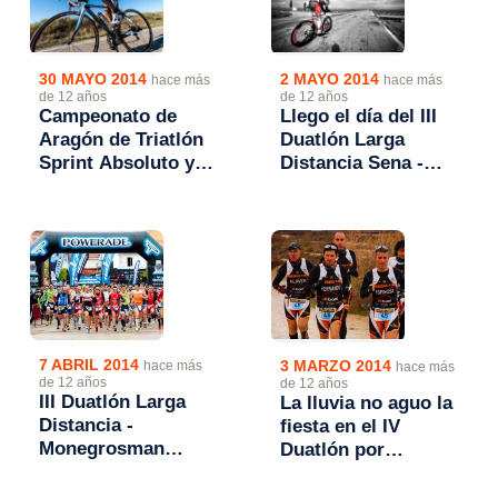
30 MAYO 2014
2 MAYO 2014
hace más
hace más
de 12 años
de 12 años
Campeonato de
Llego el día del III
Aragón de Triatlón
Duatlón Larga
Sprint Absoluto y
Distancia Sena -
Junior 2014. I
Monegrosman
Triatlón de
Series 2014
Mezalocha "Ángel
Santa María"
7 ABRIL 2014
3 MARZO 2014
hace más
hace más
de 12 años
de 12 años
III Duatlón Larga
La lluvia no aguo la
Distancia -
fiesta en el IV
Monegrosman
Duatlón por
Series 2014 se
equipos
celebra el 3 de
Monegrosman