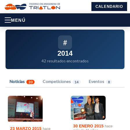
CALENDARIO
MENÚ
#
2014
42 resultados encontrados
Noticias
Competiciones
Eventos
20
14
8
30 ENERO 2015
hace
23 MARZO 2015
hace