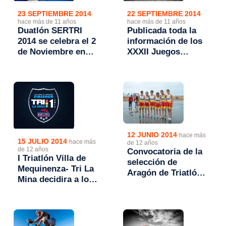
23 SEPTIEMBRE 2014
22 SEPTIEMBRE 2014
hace más de 11 años
hace más de 11 años
Duatlón SERTRI
Publicada toda la
2014 se celebra el 2
información de los
de Noviembre en
XXXII Juegos
Zaragoza
Escolares de
Triatlón 2014-2015
12 JUNIO 2014
hace más
15 JULIO 2014
hace más
de 12 años
de 12 años
Convocatoria de la
I Triatlón Villa de
selección de
Mequinenza- Tri La
Aragón de Triatlón
Mina decidira a los
para el Campeonato
Campeones de
de Autonomías
Aragón Cadete 2014
2014