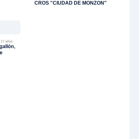
CROS "CIUDAD DE MONZON"
 17 años
gallón,
e