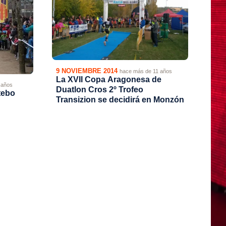
9 NOVIEMBRE 2014
hace más de 11 años
La XVII Copa Aragonesa de
 años
Duatlon Cros 2º Trofeo
Utebo
Transizion se decidirá en Monzón