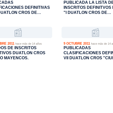
CADAS
PUBLICADA LA LISTA D
FICACIONES DEFINITIVAS
INSCRITOS DEFINITVOS 
 DUATLON CROS DE
"I DUATLON CROS DE
GUERA
PERDIGUERA"
📰
📰
BRE 2011
9 OCTUBRE 2011
hace más de 14 años
hace más de 14 
DOS DE INSCRITOS
PUBLICADAS
ITIVOS DUATLON CROS
CLASIFICACIONES DEFI
O MAYENCOS.
VII DUATLON CROS "CI
DE MONZON"