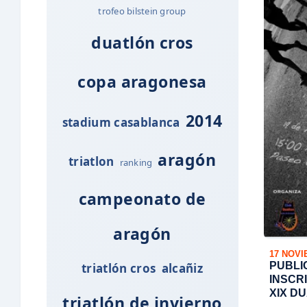
trofeo bilstein group
duatlón cros
copa aragonesa
2014
stadium casablanca
aragón
triatlon
ranking
campeonato de
aragón
17 NOVI
PUBLI
triatlón cros
alcañiz
INSCRI
XIX D
triatlón de invierno
DE AR