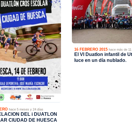
16 FEBRERO 2015
hace más de 11
El VI Duatlon infantil de 
luce en un día nublado.
RERO
hace 5 meses y 24 días
LACION DEL i DUATLON
AR CIUDAD DE HUESCA