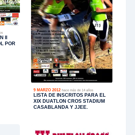
os
 II
L POR
9 MARZO 2012
hace más de 14 años
LISTA DE INSCRITOS PARA EL
XIX DUATLON CROS STADIUM
CASABLANDA Y JJEE.