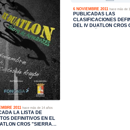
6 NOVIEMBRE 2011
hace más de 
PUBLICADAS LAS
CLASIFICACIONES DEFI
DEL IV DUATLON CROS 
DE ALCAÑIZ
EMBRE 2011
hace más de 14 años
CADA LA LISTA DE
TOS DEFINITIVOS EN EL
UATLON CROS "SIERRA
MANTES" CALATAYUD