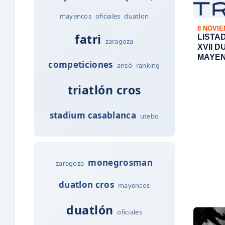
mayencos
oficiales
duatlon
8 NOVIE
fatri
LISTA
zaragoza
XVII 
MAYE
competiciones
ansó
ranking
triatlón cros
stadium casablanca
utebo
monegrosman
zaragoza
duatlon cros
mayencos
duatlón
oficiales