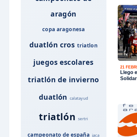
aragón
copa aragonesa
duatlón cros
triatlon
juegos escolares
21 FEBR
Llego e
triatlón de invierno
Solidar
duatlón
calatayud
triatlón
sertri
campeonato de españa
jaca