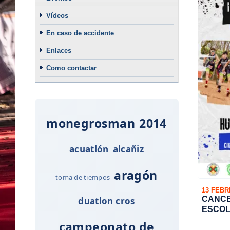
Vídeos
En caso de accidente
Enlaces
Como contactar
monegrosman
2014
acuatlón
alcañiz
aragón
toma de tiempos
13 FEB
CANCE
duatlon cros
ESCOL
campeonato de