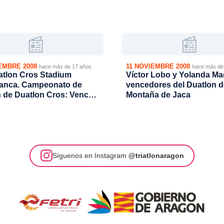
📰
📰
EMBRE 2008
11 NOVIEMBRE 2008
hace más de 17 años
hace más de
atlon Cros Stadium
Víctor Lobo y Yolanda Ma
anca. Campeonato de
vencedores del Duatlon d
 de Duatlon Cros: Vencen
Montaña de Jaca
lobo y Yolanda Magallón
Síguenos en Instagram
@triatlonaragon