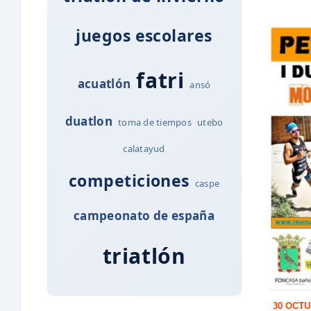
juegos escolares
fatri
acuatlón
ansó
duatlon
toma de tiempos
utebo
calatayud
competiciones
caspe
campeonato de españa
triatlón
30 OCTU