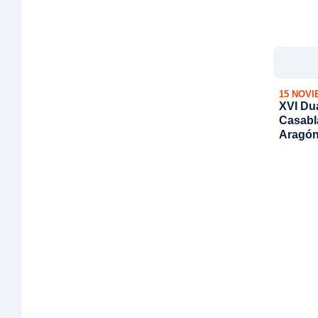
15 NOVI
XVI Du
Casabl
Aragón
Víctor 