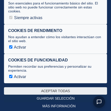
Tecnificación
Son esenciales para el funcionamiento básico del sitio. El
sitio web no puede funcionar correctamente sin estas
cookies.
JUECES Y OFICIALES
Siempre activas
Comité de jueces
Documentos
COOKIES DE RENDIMIENTO
Nos ayudan a entender cómo los visitantes interactúan con
Cursos
el sitio web.
Circulares oficiales
Activar
Convocatorias y Equipaciones
COOKIES DE FUNCIONALIDAD
Permiten recordar sus preferencias y personalizar su
experiencia.
Av. José Atarés 101, semisótano. 50018 Zaragoza
(mapa)
Activar
976 516 083 ·
federacion@triatlonaragon.org
ACEPTAR TODAS
Privacidad
·
Cookies
GUARDAR SELECCIÓN
MÁS INFORMACIÓN
Desarrollado por
theflyingdevil.com