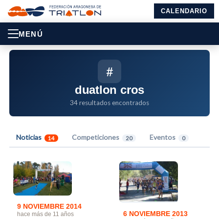
CALENDARIO
MENÚ
#
duatlon cros
34 resultados encontrados
Noticias
Competiciones
Eventos
14
20
0
9 NOVIEMBRE 2014
6 NOVIEMBRE 2013
hace más de 11 años