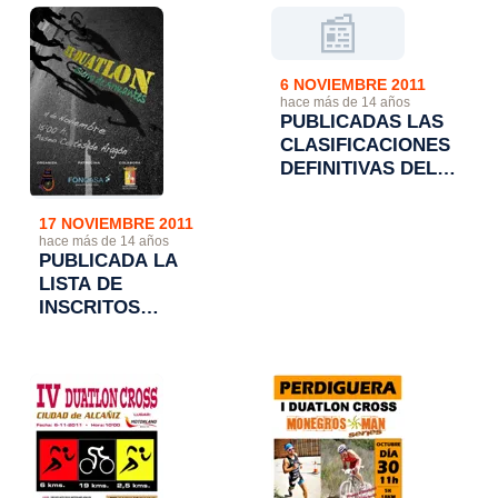
JJEE.
📰
6 NOVIEMBRE 2011
hace más de 14 años
PUBLICADAS LAS
CLASIFICACIONES
DEFINITIVAS DEL
IV DUATLON CROS
CIUDAD DE
17 NOVIEMBRE 2011
ALCAÑIZ
hace más de 14 años
PUBLICADA LA
LISTA DE
INSCRITOS
DEFINITIVOS EN EL
XIX DUATLON
CROS "SIERRA DE
ARMANTES"
CALATAYUD