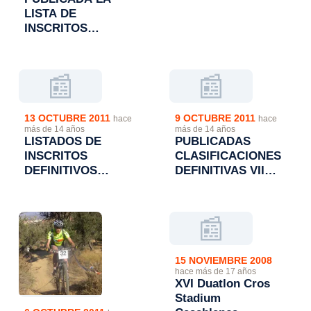
MAYENCOS.
LISTA DE
INSCRITOS
DEFINITVOS EN EL
"I DUATLON CROS
DE PERDIGUERA"
📰
📰
13 OCTUBRE 2011
9 OCTUBRE 2011
hace
hace
más de 14 años
más de 14 años
LISTADOS DE
PUBLICADAS
INSCRITOS
CLASIFICACIONES
DEFINITIVOS
DEFINITIVAS VII
DUATLON CROS
DUATLON CROS
TROFEO
"CIUDAD DE
MAYENCOS.
MONZON"
📰
15 NOVIEMBRE 2008
hace más de 17 años
XVI Duatlon Cros
Stadium