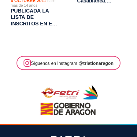
Casablanca.
6 OCTUBRE 2011
hace
más de 14 años
Campeonato de
PUBLICADA LA
Aragón de Duatlon
LISTA DE
Cros: Vencen Víctor
INSCRITOS EN EL
lobo y Yolanda
VII DUATLON CROS
Magallón
"CIUDAD DE
MONZON"
Síguenos en Instagram
@triatlonaragon