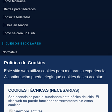
Cómo federarse
Ofertas para federados
Consulta federados
Clubes en Aragón
Cómo se crea un Club
JUEGOS ESCOLARES
Normativa
Escuelas de Triatlón
Política de Cookies
Este sitio web utiliza cookies para mejorar su experiencia.
DIRECCIÓN TÉCNICA
A continuación puede elegir qué cookies desea aceptar:
Criterios
Selecciones
COOKIES TÉCNICAS (NECESARIAS)
Tecnificación
Son esenciales para el funcionamiento básico del sitio. El
sitio web no puede funcionar correctamente sin estas
cookies.
JUECES Y OFICIALES
Siempre activas