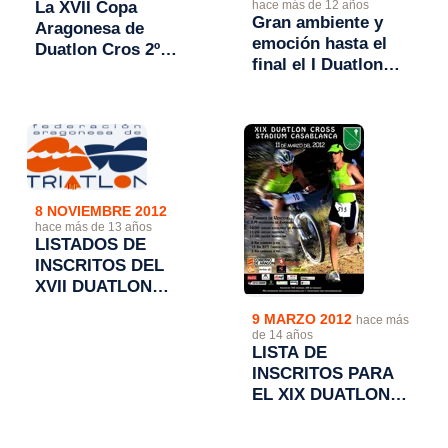
La XVII Copa
hace más de 12 años
Gran ambiente y
Aragonesa de
emoción hasta el
Duatlon Cros 2º
final el I Duatlon
Trofeo Transizion
Cros Comarca del
se decidirá en
Bajo Cinca
Monzón
8 NOVIEMBRE 2012
hace más de 13 años
LISTADOS DE
INSCRITOS DEL
XVII DUATLON
CROS TROFEO
9 MARZO 2012
hace más
MAYENCOS
de 14 años
LISTA DE
INSCRITOS PARA
EL XIX DUATLON
CROS STADIUM
CASABLANDA Y