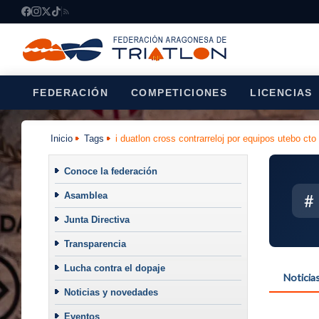
FEDERACIÓN
COMPETICIONES
LICENCIAS
Inicio
Tags
i duatlon cross contrarreloj por equipos utebo cto
Conoce la federación
Asamblea
#
Junta Directiva
Transparencia
Lucha contra el dopaje
Noticia
Noticias y novedades
Eventos