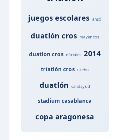
juegos escolares
ansó
duatlón cros
mayencos
2014
duatlon cros
oficiales
triatlón cros
utebo
duatlón
calatayud
stadium casablanca
copa aragonesa