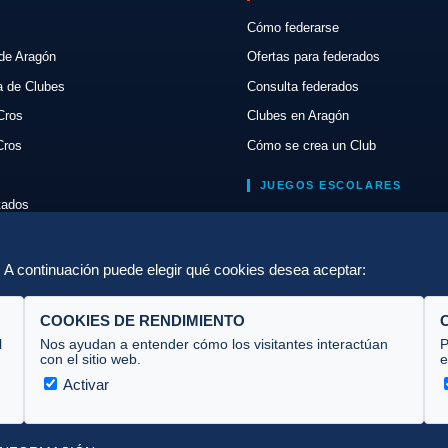
Cómo federarse
de Aragón
Ofertas para federados
a de Clubes
Consulta federados
Cros
Clubes en Aragón
Cros
Cómo se crea un Club
JUEGOS ESCOLARES
ltados
Normativa
lón
Escuelas de Triatlón
a. A continuación puede elegir qué cookies desea aceptar:
COOKIES DE RENDIMIENTO
l
Nos ayudan a entender cómo los visitantes interactúan
P
con el sitio web.
e
Activar