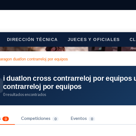
DIRECCIÓN TÉCNICA
JUECES Y OFICIALES
C
 aragon duatlon contrarreloj por equipos
i duatlon cross contrarreloj por equipos
contrarreloj por equipos
0 resultados encontrados
s
Competiciones
Eventos
0
0
0