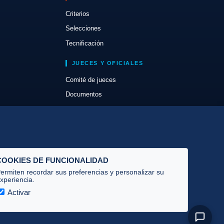
Criterios
Selecciones
Tecnificación
JUECES Y OFICIALES
Comité de jueces
Documentos
Cursos
Circulares oficiales
Convocatorias y Equipaciones
COOKIES DE FUNCIONALIDAD
ermiten recordar sus preferencias y personalizar su
xperiencia.
Activar
Privacidad
·
Cookies