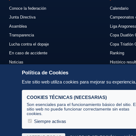
Conoce la federación
Calendario
Junta Directiva
Campeonatos 
Asamblea
Liga Aragones
Transparencia
Copa Duatlón 
Lucha contra el dopaje
Copa Triatlón 
En caso de accidente
Ranking
Noticias
Histórico resu
Eventos
Mi primer triat
Política de Cookies
Enlaces
Normativas
Este sitio web utiliza cookies para mejorar su experienci
Contacto
Organizadores
COOKIES TÉCNICAS (NECESARIAS)
Son esenciales para el funcionamiento básico del sitio. E
sitio web no puede funcionar correctamente sin estas
cookies.
Av. José Atarés 101, semisótano. 50018 Zaragoza
(mapa)
Siempre activas
976 516 083 ·
federacion@triatlonaragon.org