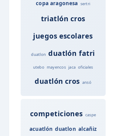
copa aragonesa
sertri
triatlón cros
juegos escolares
duatlón
fatri
duatlon
utebo
mayencos
jaca
oficiales
duatlón cros
ansó
competiciones
caspe
acuatlón
duatlon
alcañiz