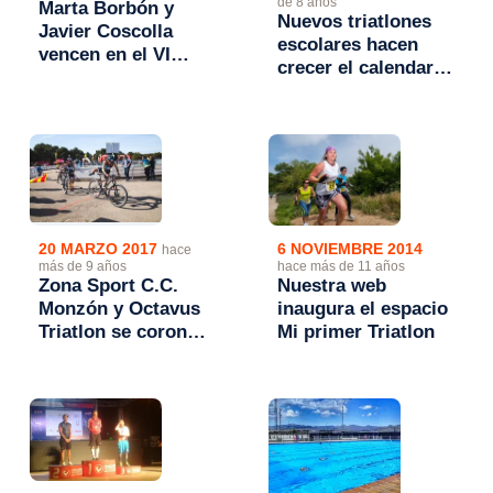
de 8 años
Marta Borbón y
Nuevos triatlones
Javier Coscolla
escolares hacen
vencen en el VI
crecer el calendario
Triatlon Ibercaja
de Juegos
Ciudad de Zaragoza
Escolares FATRI
6 NOVIEMBRE 2014
20 MARZO 2017
hace
hace más de 11 años
más de 9 años
Nuestra web
Zona Sport C.C.
inaugura el espacio
Monzón y Octavus
Mi primer Triatlon
Triatlon se coronan
en los Pinares