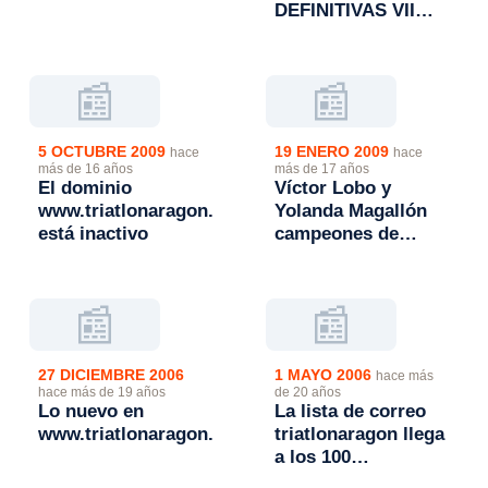
DEFINITIVAS VII
TRIATLON CIUDAD
DE TERUEL.
CAMPEONATO DE
📰
📰
ARGON
5 OCTUBRE 2009
19 ENERO 2009
hace
hace
más de 16 años
más de 17 años
El dominio
Víctor Lobo y
www.triatlonaragon.org
Yolanda Magallón
está inactivo
campeones de
Aragón de Triatlon
de Invierno
📰
📰
27 DICIEMBRE 2006
1 MAYO 2006
hace más
hace más de 19 años
de 20 años
Lo nuevo en
La lista de correo
www.triatlonaragon.org
triatlonaragon llega
a los 100
suscriptores