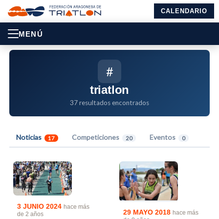
CALENDARIO
MENÚ
#
triatlon
37 resultados encontrados
Noticias
Competiciones
Eventos
17
20
0
3 JUNIO 2024
hace más
29 MAYO 2018
hace más
de 2 años