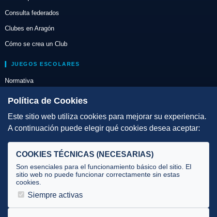
Consulta federados
Clubes en Aragón
Cómo se crea un Club
JUEGOS ESCOLARES
Normativa
Escuelas de Triatlón
Política de Cookies
Este sitio web utiliza cookies para mejorar su experiencia.
DIRECCIÓN TÉCNICA
A continuación puede elegir qué cookies desea aceptar:
Criterios
Selecciones
COOKIES TÉCNICAS (NECESARIAS)
Tecnificación
Son esenciales para el funcionamiento básico del sitio. El
sitio web no puede funcionar correctamente sin estas
cookies.
JUECES Y OFICIALES
Siempre activas
Comité de jueces