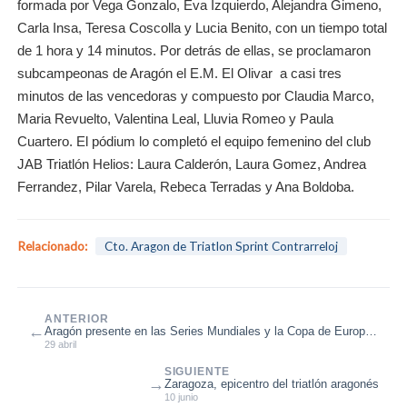
formada por Vega Gonzalo, Eva Izquierdo, Alejandra Gimeno,
Carla Insa, Teresa Coscolla y Lucia Benito, con un tiempo total
de 1 hora y 14 minutos. Por detrás de ellas, se proclamaron
subcampeonas de Aragón el E.M. El Olivar a casi tres
minutos de las vencedoras y compuesto por Claudia Marco,
Maria Revuelto, Valentina Leal, Lluvia Romeo y Paula
Cuartero. El pódium lo completó el equipo femenino del club
JAB Triatlón Helios: Laura Calderón, Laura Gomez, Andrea
Ferrandez, Pilar Varela, Rebeca Terradas y Ana Boldoba.
Relacionado:
Cto. Aragon de Triatlon Sprint Contrarreloj
ANTERIOR
←
Aragón presente en las Series Mundiales y la Copa de Europa
de Triatlón
29 abril
SIGUIENTE
→
Zaragoza, epicentro del triatlón aragonés
10 junio