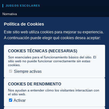
JUEGOS ESCOLARES
Normativa
Escuelas de Triatlón
Política de Cookies
Este sitio web utiliza cookies para mejorar su experiencia.
DIRECCIÓN TÉCNICA
A continuación puede elegir qué cookies desea aceptar:
Criterios
Selecciones
COOKIES TÉCNICAS (NECESARIAS)
Tecnificación
Son esenciales para el funcionamiento básico del sitio. El
sitio web no puede funcionar correctamente sin estas
cookies.
JUECES Y OFICIALES
Siempre activas
Comité de jueces
Documentos
COOKIES DE RENDIMIENTO
Nos ayudan a entender cómo los visitantes interactúan con
Cursos
el sitio web.
Circulares oficiales
Activar
Convocatorias y Equipaciones