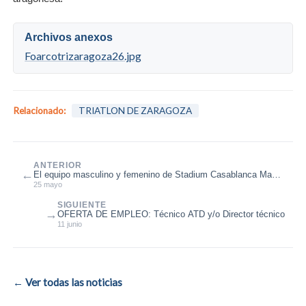
Archivos anexos
Foarcotrizaragoza26.jpg
Relacionado:
TRIATLON DE ZARAGOZA
ANTERIOR
←
El equipo masculino y femenino de Stadium Casablanca Mapei
campeones de Aragón d...
25 mayo
SIGUIENTE
→
OFERTA DE EMPLEO: Técnico ATD y/o Director técnico
11 junio
← Ver todas las noticias