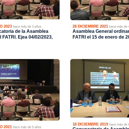
O 2023
28 DICIEMBRE 2021
hace más de 3 años
hace más de 
atoria de la Asamblea
Asamblea General ordinari
 FATRI. Ejea 04/02/2023,
FATRI el 15 de enero de 2
18 DICIEMBRE 2019
hace más de 
O 2021
hace más de 5 años