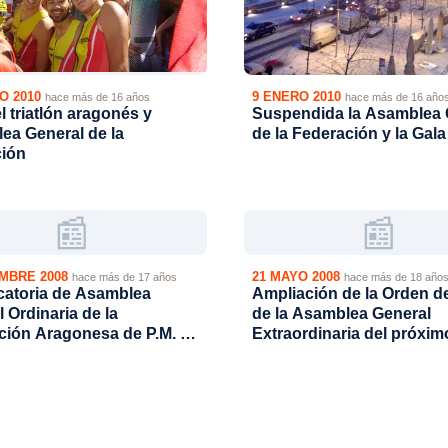
O 2010
9 ENERO 2010
hace más de 16 años
hace más de 16 año
l triatlón aragonés y
Suspendida la Asamblea 
ea General de la
de la Federación y la Gal
ción
📰
📰
EMBRE 2008
21 MAYO 2008
hace más de 17 años
hace más de 18 año
atoria de Asamblea
Ampliación de la Orden de
 Ordinaria de la
de la Asamblea General
ción Aragonesa de P.M. y
Extraordinaria del próxim
n