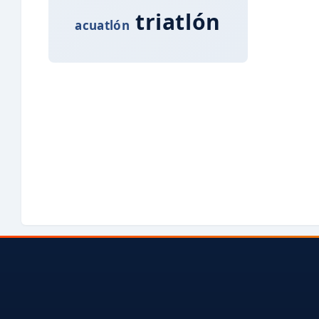
triatlón
acuatlón