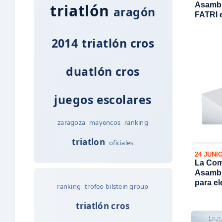
Asamble
triatlón
aragón
FATRI e
2014
triatlón cros
duatlón cros
juegos escolares
zaragoza
mayencos
ranking
triatlon
oficiales
24 JUNI
La Com
Asambl
para el
ranking
trofeo bilstein group
triatlón cros