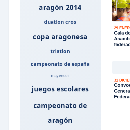
aragón
2014
duatlon cros
29 ENER
Gala de
copa aragonesa
Asambl
federa
triatlon
campeonato de españa
mayencos
31 DICI
Convoc
juegos escolares
General
Federa
Triatló
campeonato de
aragón