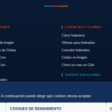
IONES
LICENCIAS Y CLUBES
Cómo federarse
de Aragón
Ofertas para federados
a de Clubes
Consulta federados
Cros
Clubes en Aragón
Cros
Cómo se crea un Club
JUEGOS ESCOLARES
ltados
Normativa
lón
Escuelas de Triatlón
a. A continuación puede elegir qué cookies desea aceptar:
COOKIES DE RENDIMIENTO