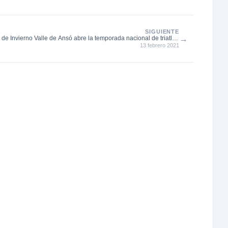
SIGUIENTE
→
n de Invierno Valle de Ansó abre la temporada nacional de triatlón
13 febrero 2021
202...