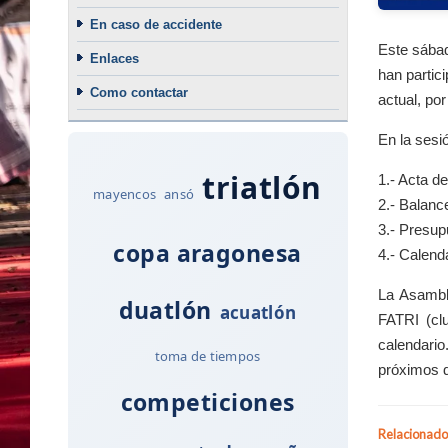
En caso de accidente
Este sábad
Enlaces
han partici
Como contactar
actual, po
En la sesi
triatlón
1.- Acta d
mayencos
ansó
2.- Balanc
3.- Presup
copa aragonesa
4.- Calend
La Asamble
duatlón
acuatlón
FATRI (clu
calendari
toma de tiempos
próximos 
competiciones
Relacionado