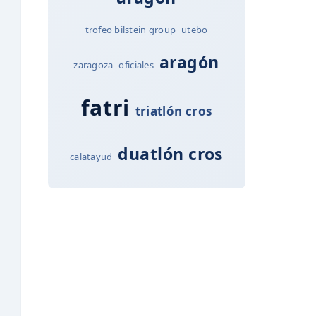
trofeo bilstein group
utebo
aragón
zaragoza
oficiales
fatri
triatlón cros
duatlón cros
calatayud