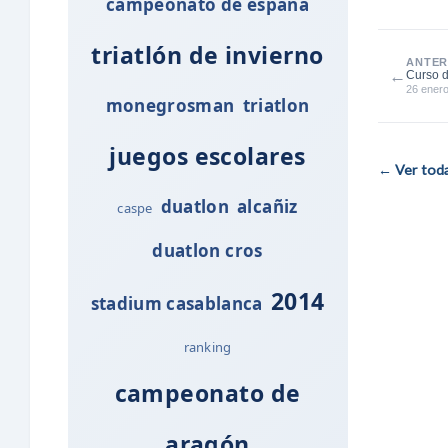
campeonato de españa
triatlón de invierno
ANTER
←
Curso d
26 ener
monegrosman
triatlon
juegos escolares
← Ver todas
duatlon
alcañiz
caspe
duatlon cros
2014
stadium casablanca
ranking
campeonato de
aragón