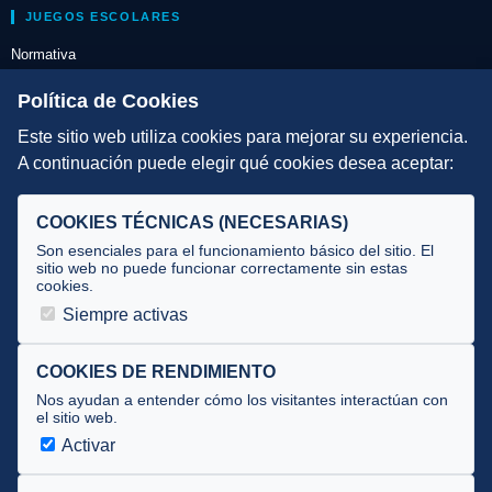
JUEGOS ESCOLARES
Normativa
Escuelas de Triatlón
Política de Cookies
Este sitio web utiliza cookies para mejorar su experiencia.
DIRECCIÓN TÉCNICA
A continuación puede elegir qué cookies desea aceptar:
Criterios
Selecciones
COOKIES TÉCNICAS (NECESARIAS)
Tecnificación
Son esenciales para el funcionamiento básico del sitio. El
sitio web no puede funcionar correctamente sin estas
cookies.
JUECES Y OFICIALES
Siempre activas
Comité de jueces
Documentos
COOKIES DE RENDIMIENTO
Nos ayudan a entender cómo los visitantes interactúan con
Cursos
el sitio web.
Circulares oficiales
Activar
Convocatorias y Equipaciones