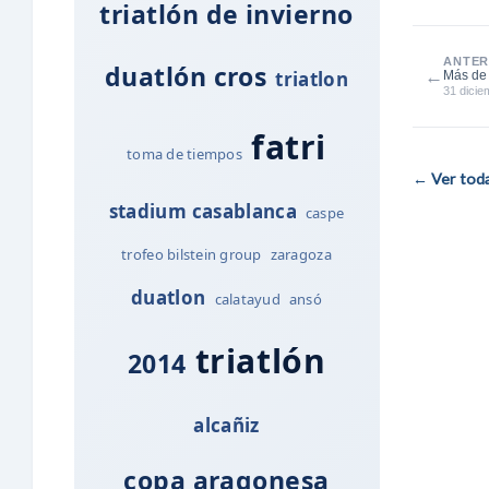
triatlón de invierno
ANTER
duatlón cros
←
triatlon
Más de 
31 dicie
fatri
toma de tiempos
← Ver todas
stadium casablanca
caspe
trofeo bilstein group
zaragoza
duatlon
calatayud
ansó
triatlón
2014
alcañiz
copa aragonesa