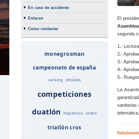
En caso de accidente
El preside
Enlaces
Asamblea 
Como contactar
segunda co
1.- Lectur
monegrosman
2.- Aproba
3.- Aproba
campeonato de españa
4.- Aproba
5.- Ruegos
ranking
oficiales
La Asambl
competiciones
garantizad
sanitarias
duatlón
mayencos
utebo
telemática
triatlón cros
Relacionado