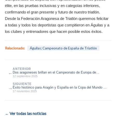
élite, en las pruebas inclusivas y en categoías inferiores,
confirmando el gran presente y futuro de nuestro triatlón.
Desde la Federación Aragonesa de Triatlón queremos felicitar
a todas y todos los deportistas que compitieron en Águilas y a
los clubes y entrenadores que hacen posible estos éxitos.
Relacionado:
Águilas; Campeonato de España de Triatlón
ANTERIOR
←
Dos aragoneses brillan en el Campeonato de Europa de
Triatlón 2025
12 septiembre 2025
SIGUIENTE
→
Éxito histórico para Aragón y España en la Copa del Mundo de
Triatlón de Florian...
17 noviembre 2025
← Ver todas las noticias