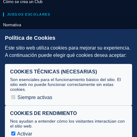
Cómo se crea un Club
JUEGOS ESCOLARES
Normativa
Escuelas de Triatlón
Política de Cookies
Este sitio web utiliza cookies para mejorar su experiencia.
DIRECCIÓN TÉCNICA
A continuación puede elegir qué cookies desea aceptar:
Criterios
Selecciones
COOKIES TÉCNICAS (NECESARIAS)
Tecnificación
Son esenciales para el funcionamiento básico del sitio. El
sitio web no puede funcionar correctamente sin estas
cookies.
JUECES Y OFICIALES
Siempre activas
Comité de jueces
Documentos
COOKIES DE RENDIMIENTO
Nos ayudan a entender cómo los visitantes interactúan con
Cursos
el sitio web.
Circulares oficiales
Activar