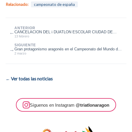
Relacionado:
campeonato de españa
ANTERIOR
←
CANCELACION DEL i DUATLON ESCOLAR CIUDAD DE
HUESCA
13 febrero
SIGUIENTE
→
Gran protagonismo aragonés en el Campeonato del Mundo de
Triatlón de Invierno de...
2 marzo
← Ver todas las noticias
Síguenos en Instagram
@triatlonaragon