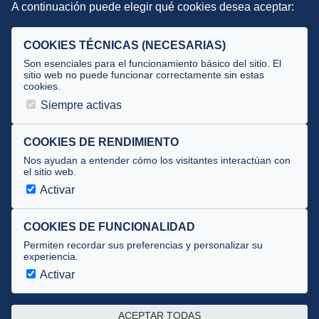
A continuación puede elegir qué cookies desea aceptar:
Criterios
Selecciones
COOKIES TÉCNICAS (NECESARIAS)
Tecnificación
Son esenciales para el funcionamiento básico del sitio. El
sitio web no puede funcionar correctamente sin estas
cookies.
JUECES Y OFICIALES
Siempre activas
Comité de jueces
Documentos
COOKIES DE RENDIMIENTO
Nos ayudan a entender cómo los visitantes interactúan con
Cursos
el sitio web.
Circulares oficiales
Activar
Convocatorias y Equipaciones
COOKIES DE FUNCIONALIDAD
Permiten recordar sus preferencias y personalizar su
experiencia.
Av. José Atarés 101, semisótano. 50018 Zaragoza
(mapa)
Activar
976 516 083 ·
federacion@triatlonaragon.org
ACEPTAR TODAS