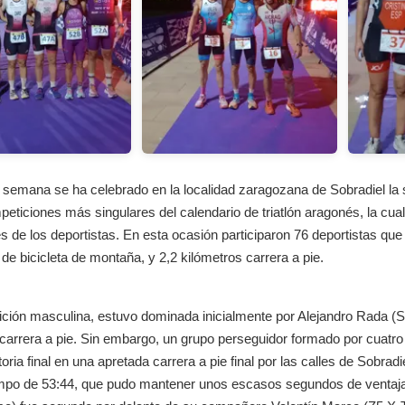
e semana se ha celebrado en la localidad zaragozana de Sobradiel la 
eticiones más singulares del calendario de triatlón aragonés, la cual 
es de los deportistas. En esta ocasión participaron 76 deportistas que
de bicicleta de montaña, y 2,2 kilómetros carrera a pie.
ción masculina, estuvo dominada inicialmente por Alejandro Rada (
carrera a pie. Sin embargo, un grupo perseguidor formado por cuatro du
ctoria final en una apretada carrera a pie final por las calles de Sob
mpo de 53:44, que pudo mantener unos escasos segundos de ventaja c