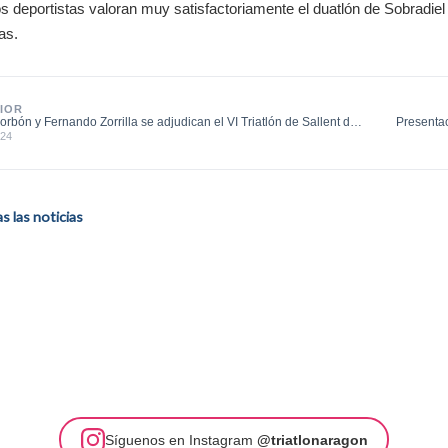
os deportistas valoran muy satisfactoriamente el duatlón de Sobradiel
as.
IOR
orbón y Fernando Zorrilla se adjudican el VI Triatlón de Sallent de
Presentac
024
 las noticias
Síguenos en Instagram
@triatlonaragon