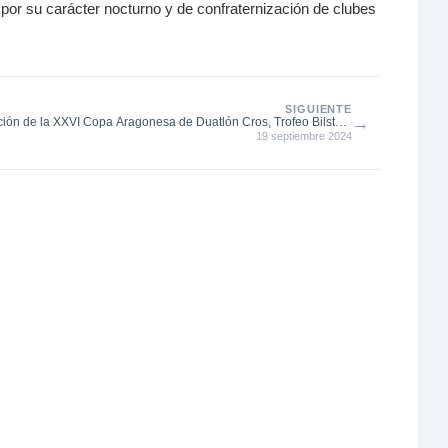
 por su carácter nocturno y de confraternización de clubes
SIGUIENTE
→
ión de la XXVI Copa Aragonesa de Duatlón Cros, Trofeo Bilstein
19 septiembre 2024
Group