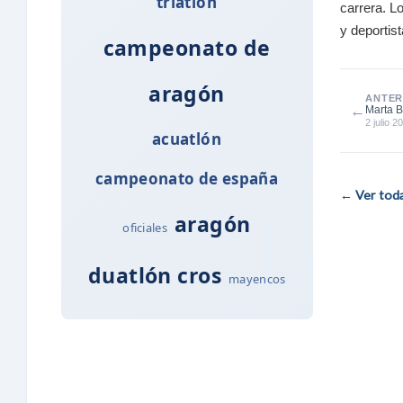
triatlon
carrera. L
y deportist
campeonato de
aragón
ANTER
←
Marta B
Gálle...
2 julio 2
acuatlón
campeonato de españa
← Ver todas
aragón
oficiales
duatlón cros
mayencos