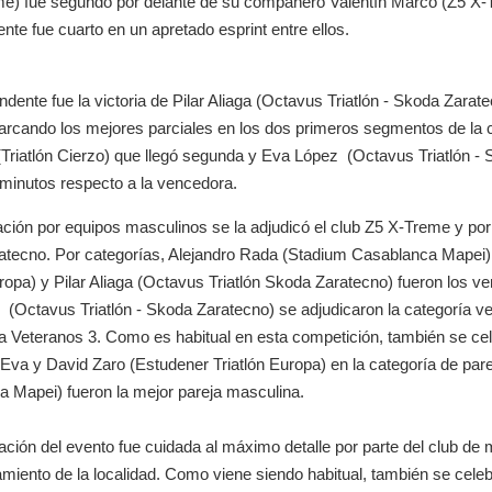
e) fue segundo por delante de su compañero Valentín Marco (Z5 X-
nte fue cuarto en un apretado esprint entre ellos.
dente fue la victoria de Pilar Aliaga (Octavus Triatlón - Skoda Zarat
arcando los mejores parciales en los dos primeros segmentos de la co
(Triatlón Cierzo) que llegó segunda y Eva López (Octavus Triatlón -
minutos respecto a la vencedora.
cación por equipos masculinos se la adjudicó el club Z5 X-Treme y por
tecno. Por categorías, Alejandro Rada (Stadium Casablanca Mapei)
uropa) y Pilar Aliaga (Octavus Triatlón Skoda Zaratecno) fueron los 
(Octavus Triatlón - Skoda Zaratecno) se adjudicaron la categoría ve
ía Veteranos 3. Como es habitual en esta competición, también se ce
va y David Zaro (Estudener Triatlón Europa) en la categoría de pare
 Mapei) fueron la mejor pareja masculina.
ación del evento fue cuidada al máximo detalle por parte del club d
amiento de la localidad. Como viene siendo habitual, también se celebr