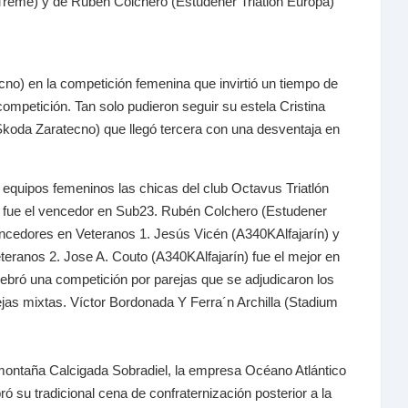
Treme) y de Rubén Colchero (Estudener Triatlón Europa)
ecno) en la competición femenina que invirtió un tiempo de
mpetición. Tan solo pudieron seguir su estela Cristina
 Skoda Zaratecno) que llegó tercera con una desventaja en
 equipos femeninos las chicas del club Octavus Triatlón
 fue el vencedor en Sub23. Rubén Colchero (Estudener
vencedores en Veteranos 1. Jesús Vicén (A340KAlfajarín) y
teranos 2. Jose A. Couto (A340KAlfajarín) fue el mejor en
lebró una competición por parejas que se adjudicaron los
jas mixtas. Víctor Bordonada Y Ferra´n Archilla (Stadium
e montaña Calcigada Sobradiel, la empresa Océano Atlántico
ó su tradicional cena de confraternización posterior a la