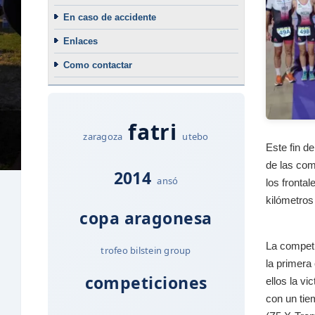
En caso de accidente
Enlaces
Como contactar
fatri
zaragoza
utebo
Este fin d
de las comp
2014
ansó
los frontal
kilómetros 
copa aragonesa
La competi
trofeo bilstein group
la primera 
competiciones
ellos la vi
con un tie