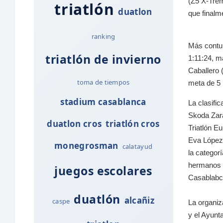
(Z5 X-Trem
triatlón
duatlon
que finalme
ranking
Más contun
triatlón de invierno
1:11:24, m
Caballero 
toma de tiempos
meta de 5 
stadium casablanca
La clasifi
Skoda Zara
duatlon cros
triatlón cros
Triatlón E
Eva López 
monegrosman
calatayud
la categor
hermanos E
juegos escolares
Casablabca
duatlón
alcañiz
caspe
La organiz
y el Ayunt