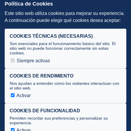
Escuelas de Triatlón
Política de Cookies
Este sitio web utiliza cookies para mejorar su experiencia.
DIRECCIÓN TÉCNICA
A continuación puede elegir qué cookies desea aceptar:
Criterios
Selecciones
COOKIES TÉCNICAS (NECESARIAS)
Tecnificación
Son esenciales para el funcionamiento básico del sitio. El
sitio web no puede funcionar correctamente sin estas
cookies.
JUECES Y OFICIALES
Siempre activas
Comité de jueces
Documentos
COOKIES DE RENDIMIENTO
Nos ayudan a entender cómo los visitantes interactúan con
Cursos
el sitio web.
Circulares oficiales
Activar
Convocatorias y Equipaciones
COOKIES DE FUNCIONALIDAD
Permiten recordar sus preferencias y personalizar su
experiencia.
Av. José Atarés 101, semisótano. 50018 Zaragoza
(mapa)
Activar