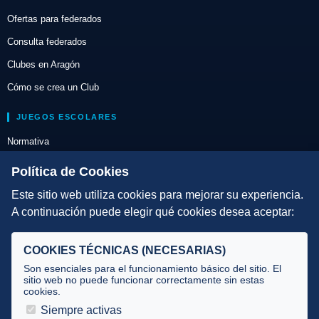
Ofertas para federados
Consulta federados
Clubes en Aragón
Cómo se crea un Club
JUEGOS ESCOLARES
Normativa
Escuelas de Triatlón
Política de Cookies
Este sitio web utiliza cookies para mejorar su experiencia.
DIRECCIÓN TÉCNICA
A continuación puede elegir qué cookies desea aceptar:
Criterios
Selecciones
COOKIES TÉCNICAS (NECESARIAS)
Tecnificación
Son esenciales para el funcionamiento básico del sitio. El
sitio web no puede funcionar correctamente sin estas
cookies.
JUECES Y OFICIALES
Siempre activas