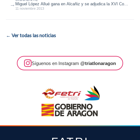
→
Miguel López Allué gana en Alcañiz y se adjudica la XVI Copa
TRANSIZION de Duatl...
11 noviembre 2013
← Ver todas las noticias
Síguenos en Instagram
@triatlonaragon