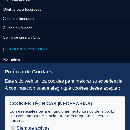
Cómo federarse
Ofertas para federados
Consulta federados
Clubes en Aragón
Cómo se crea un Club
JUEGOS ESCOLARES
Normativa
Escuelas de Triatlón
Política de Cookies
Este sitio web utiliza cookies para mejorar su experiencia.
DIRECCIÓN TÉCNICA
A continuación puede elegir qué cookies desea aceptar:
Criterios
Selecciones
COOKIES TÉCNICAS (NECESARIAS)
Tecnificación
Son esenciales para el funcionamiento básico del sitio. El
sitio web no puede funcionar correctamente sin estas
cookies.
JUECES Y OFICIALES
Siempre activas