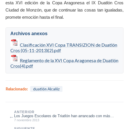
esta XVI edición de la Copa Aragonesa el IX Duatlón Cros
Ciudad de Monzón, que de continuar las cosas tan igualadas,
promete emoción hasta el final.
Archivos anexos
Clasificación XVI Copa TRANSIZION de Duatlón
Cros (05-11-2013)(2).pdf
Reglamento de la XVI Copa Aragonesa de Duatlón
Cros(4).pdf
Relacionado:
duatlón Alcañiz
ANTERIOR
←
Los Juegos Escolares de Triatlón han arrancado con más
fuerza que nunca
7 noviembre 2013
SIGUIENTE