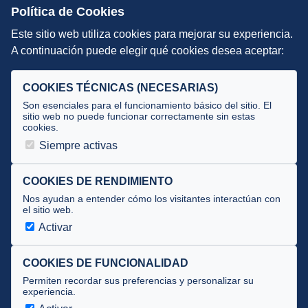
Escuelas de Triatlón
Política de Cookies
Este sitio web utiliza cookies para mejorar su experiencia.
DIRECCIÓN TÉCNICA
A continuación puede elegir qué cookies desea aceptar:
Criterios
Selecciones
COOKIES TÉCNICAS (NECESARIAS)
Tecnificación
Son esenciales para el funcionamiento básico del sitio. El
sitio web no puede funcionar correctamente sin estas
cookies.
JUECES Y OFICIALES
Siempre activas
Comité de jueces
Documentos
COOKIES DE RENDIMIENTO
Nos ayudan a entender cómo los visitantes interactúan con
Cursos
el sitio web.
Circulares oficiales
Activar
Convocatorias y Equipaciones
COOKIES DE FUNCIONALIDAD
Permiten recordar sus preferencias y personalizar su
experiencia.
Av. José Atarés 101, semisótano. 50018 Zaragoza
(mapa)