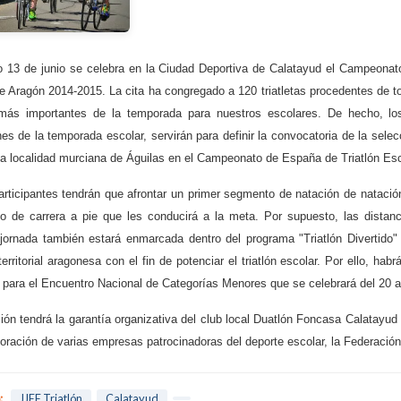
 13 de junio se celebra en la Ciudad Deportiva de Calatayud el Campeonat
e Aragón 2014-2015. La cita ha congregado a 120 triatletas procedentes de to
ás importantes de la temporada para nuestros escolares. De hecho, los 
ones de la temporada escolar, servirán para definir la convocatoria de la sel
 la localidad murciana de Águilas en el Campeonato de España de Triatlón Esc
articipantes tendrán que afrontar un primer segmento de natación de natación
 de carrera a pie que les conducirá a la meta. Por supuesto, las distanc
jornada también estará enmarcada dentro del programa "Triatlón Divertido"
territorial aragonesa con el fin de potenciar el triatlón escolar. Por ello, ha
s para el Encuentro Nacional de Categorías Menores que se celebrará del 20 a
ión tendrá la garantía organizativa del club local Duatlón Foncasa Calatayud
oración de varias empresas patrocinadoras del deporte escolar, la Federación
:
JJEE Triatlón
Calatayud