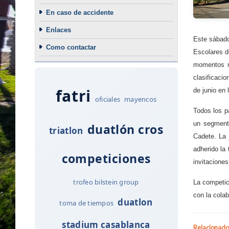
En caso de accidente
Enlaces
Este sábado
Como contactar
Escolares d
momentos m
clasificaci
fatri
de junio en
oficiales
mayencos
Todos los p
un segmento
duatlón cros
triatlon
Cadete. La 
adherido la 
competiciones
invitacione
trofeo bilstein group
La competic
con la colab
duatlon
toma de tiempos
stadium casablanca
Relacionado