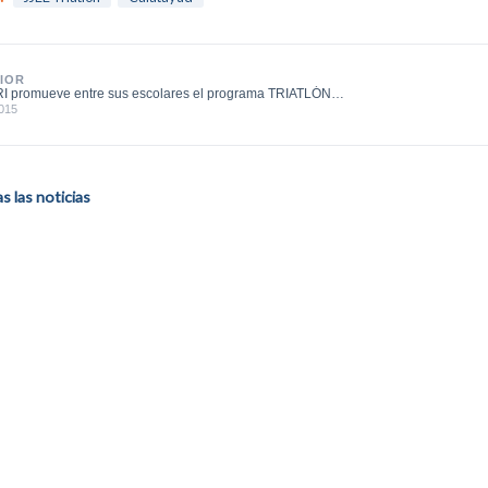
IOR
I promueve entre sus escolares el programa TRIATLÓN
TIDO
2015
 las noticias