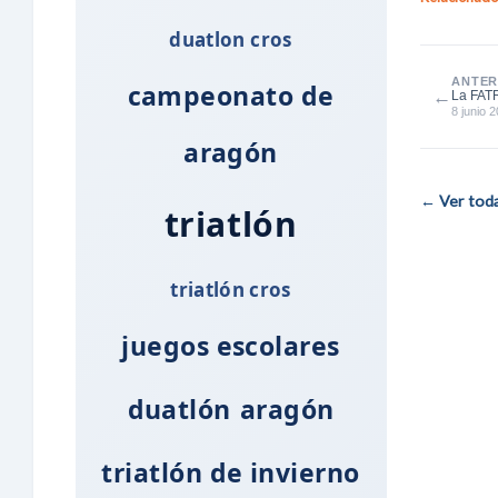
duatlon cros
ANTER
campeonato de
←
La FATR
DIVER
8 junio 
aragón
← Ver todas
triatlón
triatlón cros
juegos escolares
duatlón
aragón
triatlón de invierno