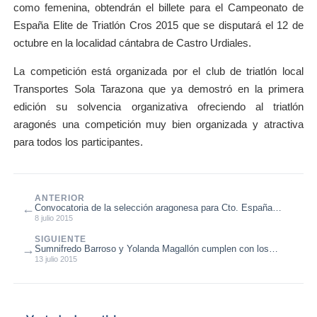
como femenina, obtendrán el billete para el Campeonato de
España Elite de Triatlón Cros 2015 que se disputará el 12 de
octubre en la localidad cántabra de Castro Urdiales.
La competición está organizada por el club de triatlón local
Transportes Sola Tarazona que ya demostró en la primera
edición su solvencia organizativa ofreciendo al triatlón
aragonés una competición muy bien organizada y atractiva
para todos los participantes.
ANTERIOR
←
Convocatoria de la selección aragonesa para Cto. España
Triatlón por Autonomías
8 julio 2015
SIGUIENTE
→
Sumnifredo Barroso y Yolanda Magallón cumplen con los
pronósticos
13 julio 2015