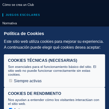
Cómo se crea un Club
JUEGOS ESCOLARES
Normativa
Escuelas de Triatlón
Política de Cookies
Este sitio web utiliza cookies para mejorar su experiencia.
DIRECCIÓN TÉCNICA
A continuación puede elegir qué cookies desea aceptar:
Criterios
Selecciones
COOKIES TÉCNICAS (NECESARIAS)
Tecnificación
Son esenciales para el funcionamiento básico del sitio. El
sitio web no puede funcionar correctamente sin estas
cookies.
JUECES Y OFICIALES
Siempre activas
Comité de jueces
Documentos
COOKIES DE RENDIMIENTO
Nos ayudan a entender cómo los visitantes interactúan con
Cursos
el sitio web.
Circulares oficiales