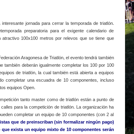
interesante jornada para cerrar la temporada de triatlón.
mporada preparatoria para el exigente calendario de
atractivo 100x100 metros por relevos que se tiene que
Federación Aragonesa de Triatlón, el evento tendrá también
que también deberán igualmente completar los 100 por 100
quipos de triatlón, la cual también está abierta a equipos
ido completar una escuadra de 10 componentes, incluso
stos equipos Open.
ompetición tanto master como de triatlón están a punto de
calles para la competición de triatlón. La organización ha
o pueden completar un equipo de 10 componentes (con 2 al
rtistas que de preinscriban (sin formalizar ningún pago)
de que exista un equipo mixto de 10 componentes serán