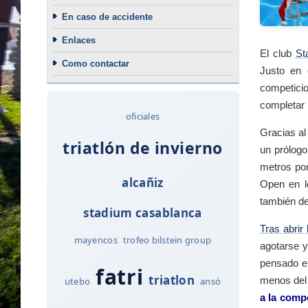
En caso de accidente
Enlaces
El club
St
Como contactar
Justo en 
competici
completar 
oficiales
Gracias al
triatlón de invierno
un prólogo
metros por
alcañiz
Open en l
también de
stadium casablanca
Tras abrir
mayencos
trofeo bilstein group
agotarse y
pensado en
fatri
triatlon
menos del 
utebo
ansó
a la comp