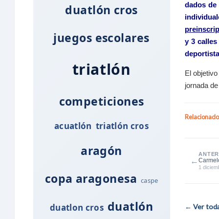
dados de 
duatlón cros
individua
preinscri
juegos escolares
y 3 calles
deportista
triatlón
El objetiv
jornada de
competiciones
Relacionado
acuatlón
triatlón cros
aragón
ANTER
←
Carmel
vencedo
1 diciem
copa aragonesa
caspe
duatlón
duatlon cros
← Ver todas