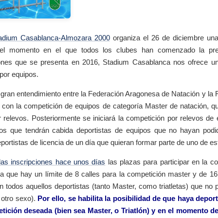
adium Casablanca-Almozara 2000
organiza el 26 de diciembre una 
el momento en el que todos los clubes han comenzado la prete
ones que se presenta en 2016, Stadium Casablanca nos ofrece un 
por equipos.
 gran entendimiento entre la Federación Aragonesa de Natación y la 
 con la competición de equipos de categoría Master de natación, 
 relevos. Posteriormente se iniciará la competición por relevos de e
os que tendrán cabida deportistas de equipos que no hayan pod
portistas de licencia de un día que quieran formar parte de uno de e
 las inscripciones hace unos días
las plazas para participar en la c
a que hay un límite de 8 calles para la competición master y de 16 
 todos aquellos deportistas (tanto Master, como triatletas) que n
otro sexo).
Por ello, se habilita la posibilidad de que haya depo
etición deseada (bien sea Master, o Triatlón) y en el momento 