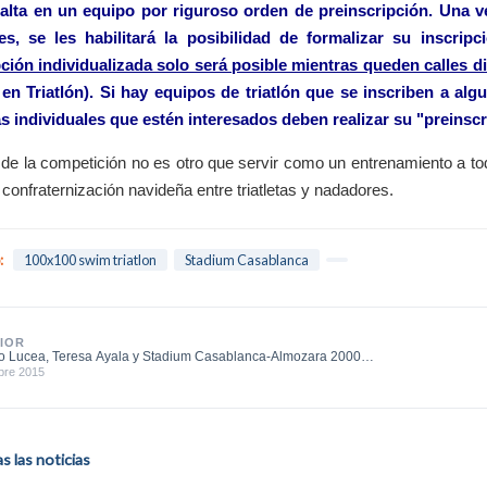
alta en un equipo por riguroso orden de preinscripción. Una
les, se les habilitará la posibilidad de formalizar su inscri
pción individualizada solo será posible mientras queden calles d
 en Triatlón). Si hay equipos de triatlón que se inscriben a alg
s individuales que estén interesados deben realizar su "preinsc
o de la competición no es otro que servir como un entrenamiento a tod
 confraternización navideña entre triatletas y nadadores.
:
100x100 swim triatlon
Stadium Casablanca
IOR
o Lucea, Teresa Ayala y Stadium Casablanca-Almozara 2000
res del Ra...
bre 2015
 las noticias