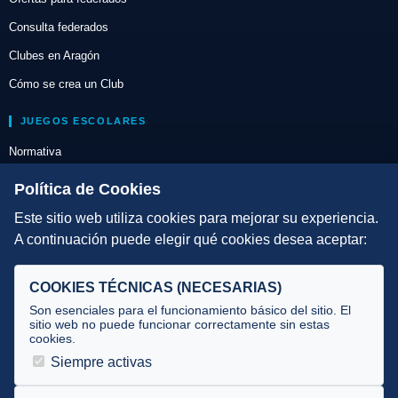
Consulta federados
Clubes en Aragón
Cómo se crea un Club
JUEGOS ESCOLARES
Normativa
Escuelas de Triatlón
Política de Cookies
Este sitio web utiliza cookies para mejorar su experiencia.
DIRECCIÓN TÉCNICA
A continuación puede elegir qué cookies desea aceptar:
Criterios
Selecciones
COOKIES TÉCNICAS (NECESARIAS)
Tecnificación
Son esenciales para el funcionamiento básico del sitio. El
sitio web no puede funcionar correctamente sin estas
cookies.
JUECES Y OFICIALES
Siempre activas
Comité de jueces