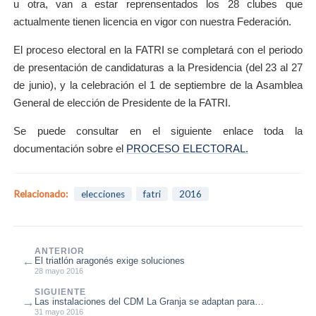
u otra, van a estar reprensentados los 28 clubes que
actualmente tienen licencia en vigor con nuestra Federación.
El proceso electoral en la FATRI se completará con el periodo
de presentación de candidaturas a la Presidencia (del 23 al 27
de junio), y la celebración el 1 de septiembre de la Asamblea
General de elección de Presidente de la FATRI.
Se puede consultar en el siguiente enlace toda la
documentación sobre el
PROCESO ELECTORAL.
Relacionado:
elecciones
fatri
2016
ANTERIOR
←
El triatlón aragonés exige soluciones
28 mayo 2016
SIGUIENTE
→
Las instalaciones del CDM La Granja se adaptan para
entrenamientos de triatlón
31 mayo 2016