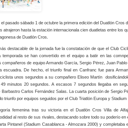
 el pasado sábado 1 de octubre la primera edición del Duatlón Cros 
os atrajeron hasta la estación internacionala cien duatletas entre los
agonesa de Duatlón Cros.
ás destacable de la jornada fue la constatación de que el Club Cic
 temporada se han convertido en el equipo a batir en las comnpe
s compañeros de equipo Armando García, Sergio Pérez, Juan Pablo
a escuadra. De hecho, el triunfo final en Canfranc fue para Arm
iclista unos segundos a su compañero Eliseo Martín dosificándolo
 49 minutos 20 segundos. A escasos 7 segundos llegaba en segu
e Barbastro Carlos Fernández Salas. La cuarta posición de Sergio P
o triunfo por equipos seguidos por el Club Triatlón Europa y Stadiu
goría femenina tras su victoria en el Duatlón Cros Villa de Alf
odidad al resto de sus rivales, destacando sobre todo su poderío en
rta Pintanel (Stadium Casablanca - Almozara 2000) y completaba e