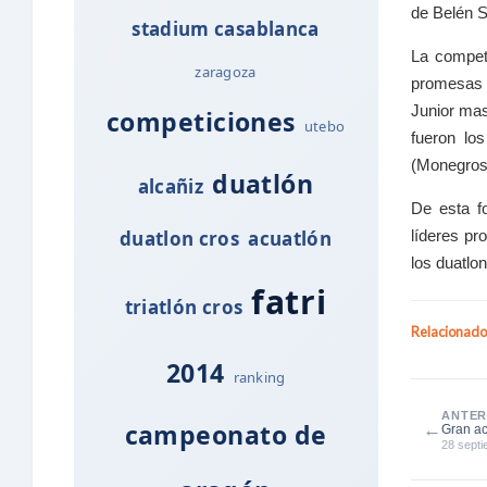
de Belén S
stadium casablanca
La competi
zaragoza
promesas d
Junior mas
competiciones
utebo
fueron lo
(Monegrosm
duatlón
alcañiz
De esta f
duatlon cros
acuatlón
líderes pr
los duatlo
fatri
triatlón cros
Relacionado
2014
ranking
ANTER
campeonato de
←
Gran ac
masculi
28 sept