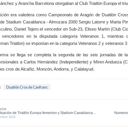
ánchez y Arancha Barcelona otorgaban al Club Triatlón Europa el tri
ción era valedera como Campeonato de Aragón de Duatlón Cross Ca
e Stadium Casablanca - Almozara 2000 Sergio Latorre y Marta Pintan
culino, Daniel Tejero el vencedor en Sub-23, Eliseo Martín (Club Ci
s vencedores en la disputada categoría Veteranos 1, mientras
an Triatlon) se imponían en la categoría Veteranos 2 y veteranos 3
orma se llega se completa la segunda de las seis jornadas de 
ovisionales a Carlos Hernández (Independiente) y Miren Andueza (Cl
nes cros de Alcañiz, Monzón, Andorra, y Calatayud.
:
Duatlón Cros de Canfranc
IOR
tuación de Triatlón Europa femenino y Stadium Casablanca
Numerosa
no en Gij...
iembre 2016