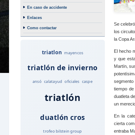
En caso de accidente
Enlaces
Se celebró
Como contactar
los circuit
la Copa Ar
El hecho m
triatlon
mayencos
y que esta
triatlón de invierno
Martín, su
potentísim
ansó
calatayud
oficiales
caspe
segmento c
tiempo de
triatlón
duatleta d
un merecid
duatlón cros
En la cate
cierta com
trofeo bilstein group
entraba Ma