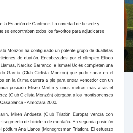
de la Estación de Canfranc. La novedad de la sede y
 que se encontraban todos los favoritos para adjudicarse
lista Monzón ha configurado un potente grupo de duatletas
ticiones de duatlón. Encabezados por el olímpico Eliseo
 Llamas, Narciso Barranco, e Ismael Uclés completan una
ando García (Club Ciclista Monzón) que pudo sacar en el
s en la última carrera a pie para entrar vencedor con un
nda posición Eliseo Martín y unos metros más atrás el
érez (Club Ciclista Monzón) otorgaba a los montisonenses
m Casablanca - Almozara 2000.
ajarín, Miren Andueza (Club Triatlón Europa) vencía con
 el segmento de bicicleta de montaña. En segunda posición
l pódium Ana Llanos (Monegrosman Triatlon). El esfuerzo