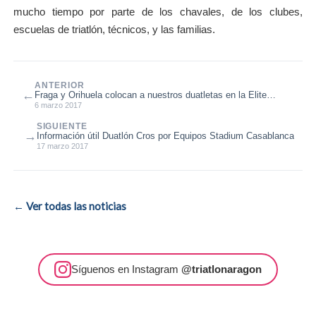
mucho tiempo por parte de los chavales, de los clubes,
escuelas de triatlón, técnicos, y las familias.
ANTERIOR
←
Fraga y Orihuela colocan a nuestros duatletas en la Elite
nacional
6 marzo 2017
SIGUIENTE
→
Información útil Duatlón Cros por Equipos Stadium Casablanca
17 marzo 2017
← Ver todas las noticias
Síguenos en Instagram
@triatlonaragon