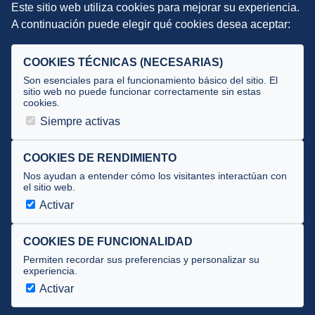
Este sitio web utiliza cookies para mejorar su experiencia.
DIRECCIÓN TÉCNICA
A continuación puede elegir qué cookies desea aceptar:
Criterios
Selecciones
COOKIES TÉCNICAS (NECESARIAS)
Tecnificación
Son esenciales para el funcionamiento básico del sitio. El
sitio web no puede funcionar correctamente sin estas
cookies.
JUECES Y OFICIALES
Siempre activas
Comité de jueces
Documentos
COOKIES DE RENDIMIENTO
Nos ayudan a entender cómo los visitantes interactúan con
Cursos
el sitio web.
Circulares oficiales
Activar
Convocatorias y Equipaciones
COOKIES DE FUNCIONALIDAD
Permiten recordar sus preferencias y personalizar su
experiencia.
Av. José Atarés 101, semisótano. 50018 Zaragoza
(mapa)
Activar
976 516 083 ·
federacion@triatlonaragon.org