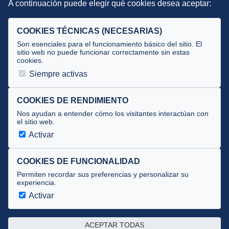
A continuación puede elegir qué cookies desea aceptar:
Criterios
Selecciones
COOKIES TÉCNICAS (NECESARIAS)
Tecnificación
Son esenciales para el funcionamiento básico del sitio. El
sitio web no puede funcionar correctamente sin estas
cookies.
JUECES Y OFICIALES
Siempre activas
Comité de jueces
Documentos
COOKIES DE RENDIMIENTO
Nos ayudan a entender cómo los visitantes interactúan con
Cursos
el sitio web.
Circulares oficiales
Activar
Convocatorias y Equipaciones
COOKIES DE FUNCIONALIDAD
Permiten recordar sus preferencias y personalizar su
experiencia.
Av. José Atarés 101, semisótano. 50018 Zaragoza
(mapa)
Activar
976 516 083 ·
federacion@triatlonaragon.org
ACEPTAR TODAS