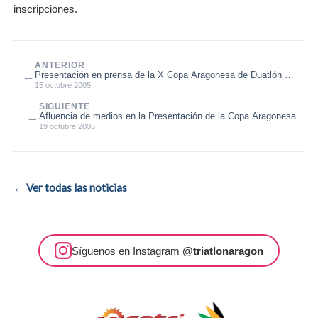
inscripciones.
ANTERIOR
←
Presentación en prensa de la X Copa Aragonesa de Duatlón de
Montaña
15 octubre 2005
SIGUIENTE
→
Afluencia de medios en la Presentación de la Copa Aragonesa
19 octubre 2005
← Ver todas las noticias
Síguenos en Instagram
@triatlonaragon