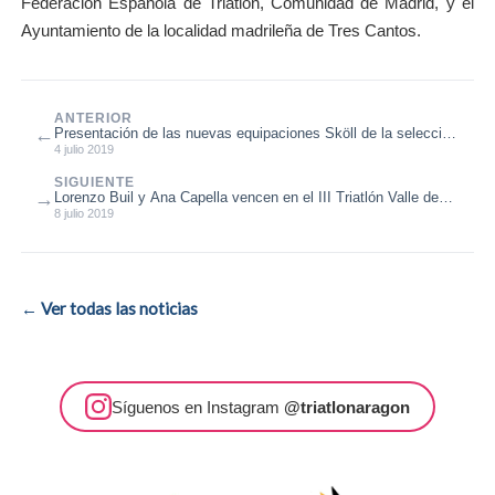
Federación Española de Triatlón, Comunidad de Madrid, y el
Ayuntamiento de la localidad madrileña de Tres Cantos.
ANTERIOR
←
Presentación de las nuevas equipaciones Sköll de la selección
aragonesa de triat...
4 julio 2019
SIGUIENTE
→
Lorenzo Buil y Ana Capella vencen en el III Triatlón Valle de
Tena
8 julio 2019
← Ver todas las noticias
Síguenos en Instagram
@triatlonaragon