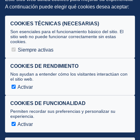
DIRECCIÓN TÉCNICA
A continuación puede elegir qué cookies desea aceptar:
Criterios
Selecciones
COOKIES TÉCNICAS (NECESARIAS)
Tecnificación
Son esenciales para el funcionamiento básico del sitio. El
sitio web no puede funcionar correctamente sin estas
cookies.
JUECES Y OFICIALES
Siempre activas
Comité de jueces
Documentos
COOKIES DE RENDIMIENTO
Nos ayudan a entender cómo los visitantes interactúan con
Cursos
el sitio web.
Circulares oficiales
Activar
Convocatorias y Equipaciones
COOKIES DE FUNCIONALIDAD
Permiten recordar sus preferencias y personalizar su
experiencia.
Av. José Atarés 101, semisótano. 50018 Zaragoza
(mapa)
Activar
976 516 083 ·
federacion@triatlonaragon.org