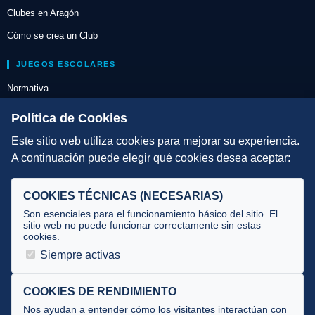
Clubes en Aragón
Cómo se crea un Club
JUEGOS ESCOLARES
Normativa
Escuelas de Triatlón
Política de Cookies
Este sitio web utiliza cookies para mejorar su experiencia.
DIRECCIÓN TÉCNICA
A continuación puede elegir qué cookies desea aceptar:
Criterios
Selecciones
COOKIES TÉCNICAS (NECESARIAS)
Tecnificación
Son esenciales para el funcionamiento básico del sitio. El
sitio web no puede funcionar correctamente sin estas
cookies.
JUECES Y OFICIALES
Siempre activas
Comité de jueces
Documentos
COOKIES DE RENDIMIENTO
Nos ayudan a entender cómo los visitantes interactúan con
Cursos