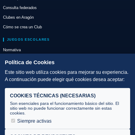
Consulta federados
Clubes en Aragón
Cómo se crea un Club
JUEGOS ESCOLARES
Normativa
Escuelas de Triatlón
Política de Cookies
Este sitio web utiliza cookies para mejorar su experiencia.
DIRECCIÓN TÉCNICA
A continuación puede elegir qué cookies desea aceptar:
Criterios
Selecciones
COOKIES TÉCNICAS (NECESARIAS)
Tecnificación
Son esenciales para el funcionamiento básico del sitio. El
sitio web no puede funcionar correctamente sin estas
cookies.
JUECES Y OFICIALES
Siempre activas
Comité de jueces