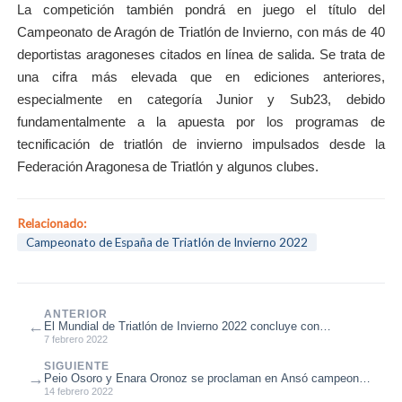
La competición también pondrá en juego el título del
Campeonato de Aragón de Triatlón de Invierno, con más de 40
deportistas aragoneses citados en línea de salida. Se trata de
una cifra más elevada que en ediciones anteriores,
especialmente en categoría Junior y Sub23, debido
fundamentalmente a la apuesta por los programas de
tecnificación de triatlón de invierno impulsados desde la
Federación Aragonesa de Triatlón y algunos clubes.
Relacionado:
Campeonato de España de Triatlón de Invierno 2022
ANTERIOR
←
El Mundial de Triatlón de Invierno 2022 concluye con
protagonismo aragonés
7 febrero 2022
SIGUIENTE
→
Peio Osoro y Enara Oronoz se proclaman en Ansó campeones
de España de Triatlón d...
14 febrero 2022