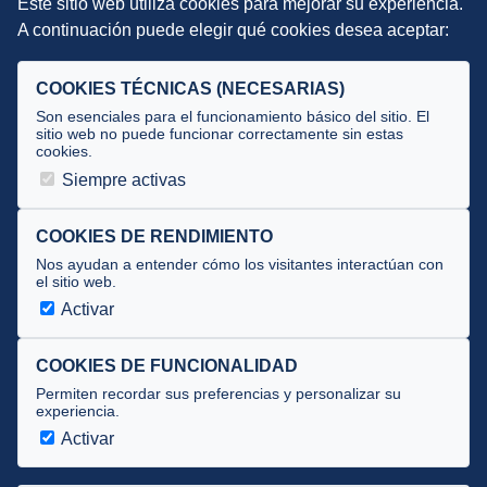
Este sitio web utiliza cookies para mejorar su experiencia.
DIRECCIÓN TÉCNICA
A continuación puede elegir qué cookies desea aceptar:
Criterios
Selecciones
COOKIES TÉCNICAS (NECESARIAS)
Tecnificación
Son esenciales para el funcionamiento básico del sitio. El
sitio web no puede funcionar correctamente sin estas
cookies.
JUECES Y OFICIALES
Siempre activas
Comité de jueces
Documentos
COOKIES DE RENDIMIENTO
Nos ayudan a entender cómo los visitantes interactúan con
Cursos
el sitio web.
Circulares oficiales
Activar
Convocatorias y Equipaciones
COOKIES DE FUNCIONALIDAD
Permiten recordar sus preferencias y personalizar su
experiencia.
Av. José Atarés 101, semisótano. 50018 Zaragoza
(mapa)
Activar
976 516 083 ·
federacion@triatlonaragon.org