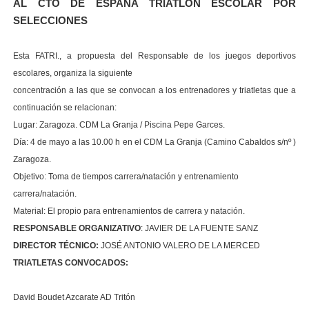
AL CTO DE ESPAÑA TRIATLÓN ESCOLAR POR
SELECCIONES
Esta FATRI., a propuesta del Responsable de los juegos deportivos
escolares, organiza la siguiente
concentración a las que se convocan a los entrenadores y triatletas que a
continuación se relacionan:
Lugar: Zaragoza. CDM La Granja / Piscina Pepe Garces.
Día: 4 de mayo a las 10.00 h en el CDM La Granja (Camino Cabaldos s/nº )
Zaragoza.
Objetivo: Toma de tiempos carrera/natación y entrenamiento
carrera/natación.
Material: El propio para entrenamientos de carrera y natación.
RESPONSABLE ORGANIZATIVO
: JAVIER DE LA FUENTE SANZ
DIRECTOR TÉCNICO:
JOSÉ ANTONIO VALERO DE LA MERCED
TRIATLETAS CONVOCADOS:
David Boudet Azcarate AD Tritón