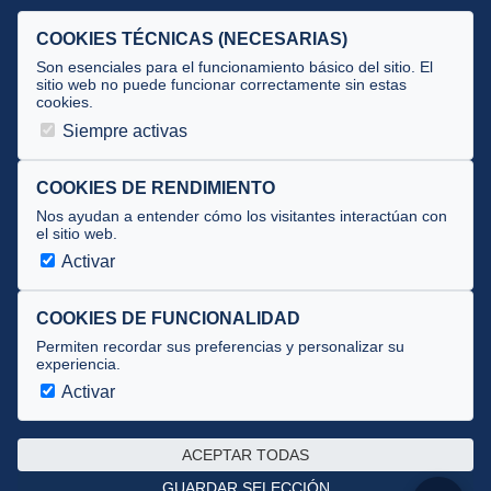
Selecciones
COOKIES TÉCNICAS (NECESARIAS)
Tecnificación
Son esenciales para el funcionamiento básico del sitio. El
sitio web no puede funcionar correctamente sin estas
cookies.
JUECES Y OFICIALES
Siempre activas
Comité de jueces
Documentos
COOKIES DE RENDIMIENTO
Nos ayudan a entender cómo los visitantes interactúan con
Cursos
el sitio web.
Circulares oficiales
Activar
Convocatorias y Equipaciones
COOKIES DE FUNCIONALIDAD
Permiten recordar sus preferencias y personalizar su
experiencia.
Av. José Atarés 101, semisótano. 50018 Zaragoza
(mapa)
Activar
976 516 083 ·
federacion@triatlonaragon.org
ACEPTAR TODAS
Privacidad
·
Cookies
GUARDAR SELECCIÓN