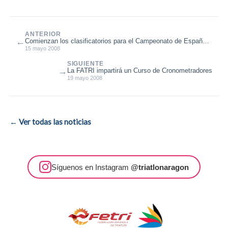
ANTERIOR
←
Comienzan los clasificatorios para el Campeonato de España
de Triatlón
15 mayo 2008
SIGUIENTE
→
La FATRI impartirá un Curso de Cronometradores
19 mayo 2008
← Ver todas las noticias
Síguenos en Instagram
@triatlonaragon