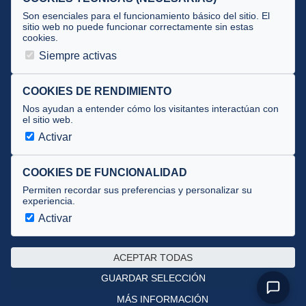
Tecnificación
Son esenciales para el funcionamiento básico del sitio. El
sitio web no puede funcionar correctamente sin estas
cookies.
JUECES Y OFICIALES
Siempre activas
Comité de jueces
Documentos
COOKIES DE RENDIMIENTO
Nos ayudan a entender cómo los visitantes interactúan con
Cursos
el sitio web.
Circulares oficiales
Activar
Convocatorias y Equipaciones
COOKIES DE FUNCIONALIDAD
Permiten recordar sus preferencias y personalizar su
experiencia.
Av. José Atarés 101, semisótano. 50018 Zaragoza
(mapa)
Activar
976 516 083 ·
federacion@triatlonaragon.org
ACEPTAR TODAS
Privacidad
·
Cookies
GUARDAR SELECCIÓN
MÁS INFORMACIÓN
Desarrollado por
theflyingdevil.com