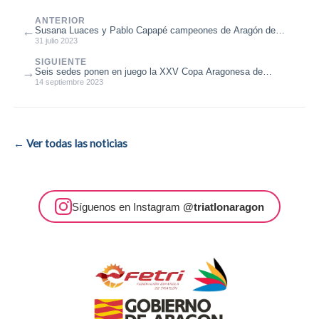
ANTERIOR
←
Susana Luaces y Pablo Capapé campeones de Aragón de
Triatlón Supersprint 2023
31 julio 2023
SIGUIENTE
→
Seis sedes ponen en juego la XXV Copa Aragonesa de
Duatlón Cros, Trofeo Bilstein...
14 septiembre 2023
← Ver todas las noticias
Síguenos en Instagram
@triatlonaragon