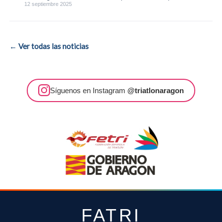
Triatlón 2025
12 septiembre 2025
← Ver todas las noticias
Síguenos en Instagram
@triatlonaragon
FATRI