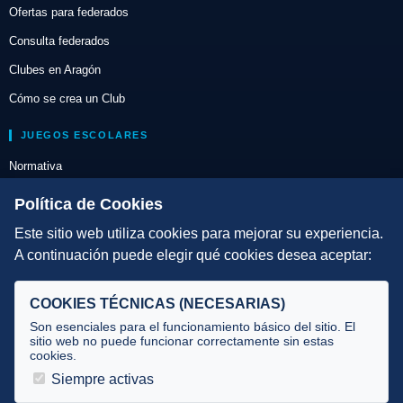
Ofertas para federados
Consulta federados
Clubes en Aragón
Cómo se crea un Club
JUEGOS ESCOLARES
Normativa
Escuelas de Triatlón
Política de Cookies
Este sitio web utiliza cookies para mejorar su experiencia.
DIRECCIÓN TÉCNICA
A continuación puede elegir qué cookies desea aceptar:
Criterios
Selecciones
COOKIES TÉCNICAS (NECESARIAS)
Tecnificación
Son esenciales para el funcionamiento básico del sitio. El
sitio web no puede funcionar correctamente sin estas
cookies.
JUECES Y OFICIALES
Siempre activas
Comité de jueces