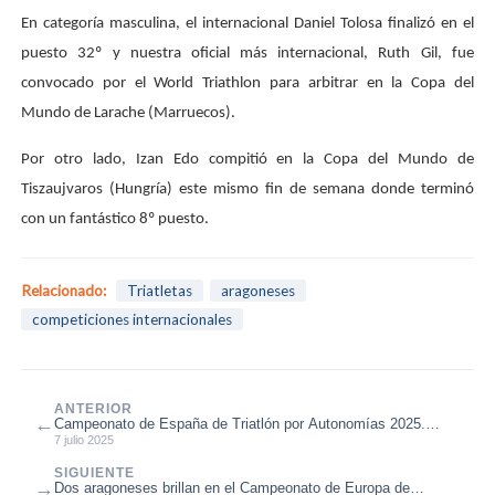
En categoría masculina, el internacional Daniel Tolosa finalizó en el
puesto 32º y nuestra oficial más internacional, Ruth Gil, fue
convocado por el World Triathlon para arbitrar en la Copa del
Mundo de Larache (Marruecos).
Por otro lado, Izan Edo compitió en la Copa del Mundo de
Tiszaujvaros (Hungría) este mismo fin de semana donde terminó
con un fantástico 8º puesto.
Relacionado:
Triatletas
aragoneses
competiciones internacionales
ANTERIOR
←
Campeonato de España de Triatlón por Autonomías 2025.
Medalla de bronce en categ...
7 julio 2025
SIGUIENTE
→
Dos aragoneses brillan en el Campeonato de Europa de