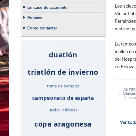
Los selecc
En caso de accidente
Víctor Lo
Enlaces
Fernández
Como contactar
motivos pe
La tempor
triatlón d
duatlón
del Hospit
en Eslovaq
triatlón de invierno
toma de tiempos
ANTER
←
Concent
campeonato de españa
Cugat
11 dicie
utebo
oficiales
copa aragonesa
← Ver todas