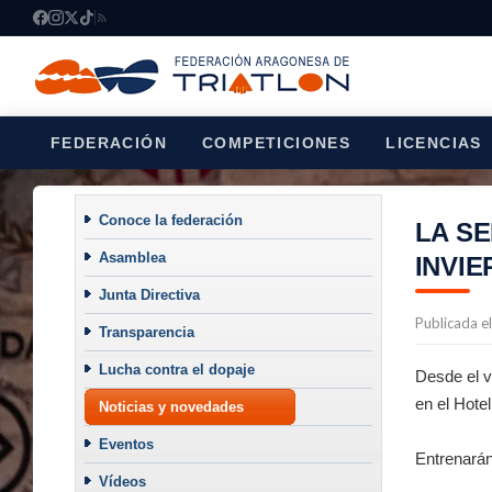
FEDERACIÓN
COMPETICIONES
LICENCIAS
Conoce la federación
LA SE
Asamblea
INVI
Junta Directiva
Publicada e
Transparencia
Lucha contra el dopaje
Desde el v
en el Hotel
Noticias y novedades
Eventos
Entrenarán
Vídeos