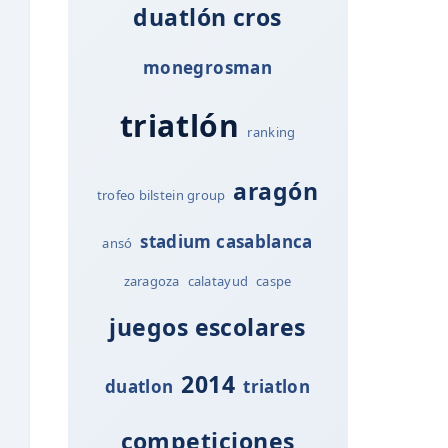
duatlón cros
monegrosman
triatlón
ranking
aragón
trofeo bilstein group
stadium casablanca
ansó
zaragoza
calatayud
caspe
juegos escolares
2014
duatlon
triatlon
competiciones