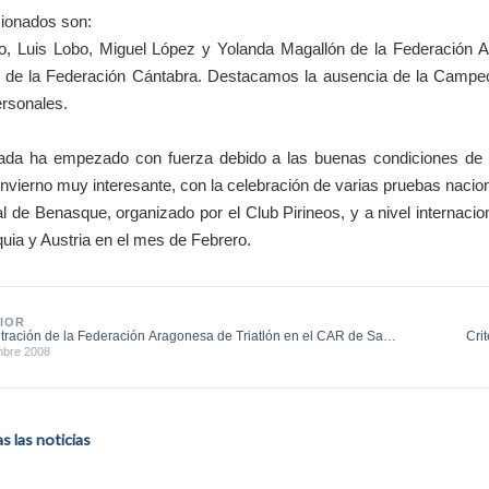
ionados son:
bo, Luis Lobo, Miguel López y Yolanda Magallón de la Federación 
 de la Federación Cántabra. Destacamos la ausencia de la Campeo
rsonales.
ada ha empezado con fuerza debido a las buenas condiciones de l
e invierno muy interesante, con la celebración de varias pruebas na
al de Benasque, organizado por el Club Pirineos, y a nivel interna
uia y Austria en el mes de Febrero.
IOR
ración de la Federación Aragonesa de Triatlón en el CAR de San
Cri
mbre 2008
 las noticias