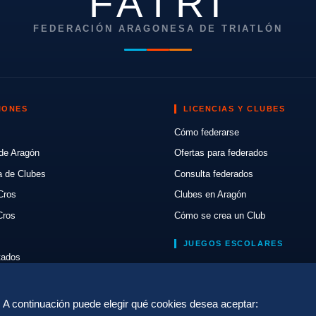
FATRI
FEDERACIÓN ARAGONESA DE TRIATLÓN
IONES
LICENCIAS Y CLUBES
Cómo federarse
de Aragón
Ofertas para federados
a de Clubes
Consulta federados
Cros
Clubes en Aragón
Cros
Cómo se crea un Club
JUEGOS ESCOLARES
ltados
Normativa
lón
Escuelas de Triatlón
a. A continuación puede elegir qué cookies desea aceptar: