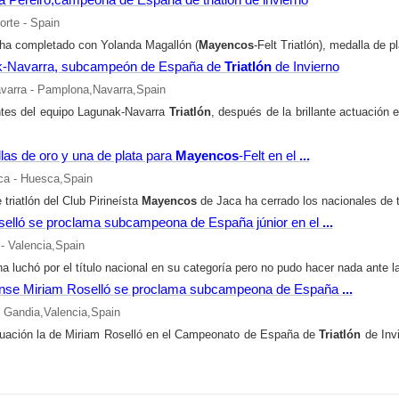
orte - Spain
 ha completado con Yolanda Magallón (
Mayencos
-Felt Triatlón), medalla de 
k-Navarra, subcampeón de España de
Triatlón
de Invierno
avarra - Pamplona,Navarra,Spain
ntes del equipo Lagunak-Navarra
Triatlón
, después de la brillante actuación
as de oro y una de plata para
Mayencos
-Felt en el
...
ca - Huesca,Spain
 triatlón del Club Pirineísta
Mayencos
de Jaca ha cerrado los nacionales de t
selló se proclama subcampeona de España júnior en el
...
 - Valencia,Spain
a luchó por el título nacional en su categoría pero no pudo hacer nada ante l
ense Miriam Roselló se proclama subcampeona de España
...
- Gandia,Valencia,Spain
ctuación la de Miriam Roselló en el Campeonato de España de
Triatlón
de Invi