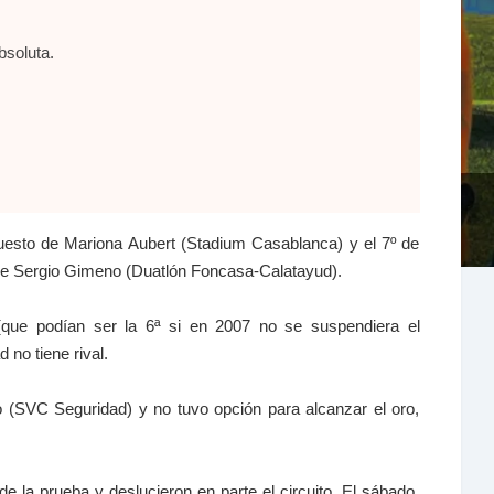
soluta.
uesto de Mariona Aubert (Stadium Casablanca) y el 7º de
 de Sergio Gimeno (Duatlón Foncasa-Calatayud).
ue podían ser la 6ª si en 2007 no se suspendiera el
no tiene rival.
o (SVC Seguridad) y no tuvo opción para alcanzar el oro,
la prueba y deslucieron en parte el circuito. El sábado,