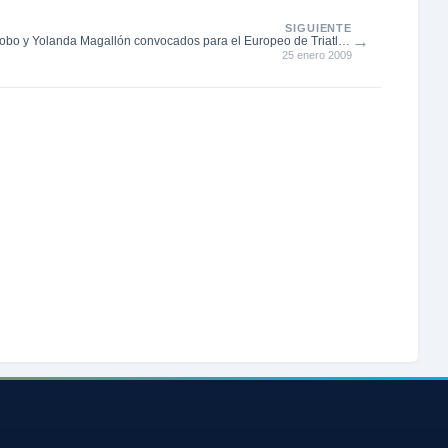
SIGUIENTE
→
Lobo y Yolanda Magallón convocados para el Europeo de Triatlón
25 enero 2009
de Inviern...