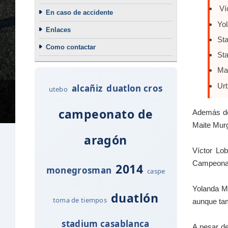
Ví
En caso de accidente
Yol
Enlaces
St
Como contactar
Sta
Mai
Urt
alcañiz
duatlon cros
utebo
campeonato de
Además de 
Maite Murg
aragón
Víctor Lo
Campeonato
2014
monegrosman
caspe
Yolanda Ma
duatlón
toma de tiempos
aunque tam
stadium casablanca
A pesar de