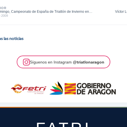
IOR
mingo, Campeonato de España de Triatlón de Invierno en
Víctor 
ue
o 2009
 las noticias
Síguenos en Instagram
@triatlonaragon