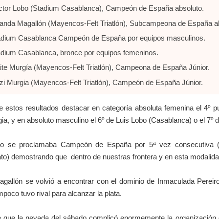
ctor Lobo (Stadium Casablanca), Campeón de España absoluto.
anda Magallón (Mayencos-Felt Triatlón), Subcampeona de España ab
adium Casablanca Campeón de España por equipos masculinos.
dium Casablanca, bronce por equipos femeninos.
te Murgía (Mayencos-Felt Triatlón), Campeona de España Júnior.
zi Murgia (Mayencos-Felt Triatlón), Campeón de España Júnior.
estos resultados destacar en categoría absoluta femenina el 4º p
ia, y en absoluto masculino el 6º de Luis Lobo (Casablanca) o el 7º
bo se proclamaba Campeón de España por 5ª vez consecutiva (q
) demostrando que dentro de nuestras frontera y en esta modalidad 
gallón se volvió a encontrar con el dominio de Inmaculada Pereir
poco tuvo rival para alcanzar la plata.
 que la nevada del sábado complicó enormemente la organización de 