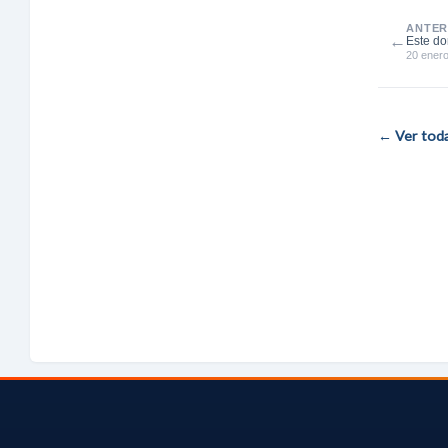
ANTER
←
Este do
Benasq
20 ener
← Ver todas