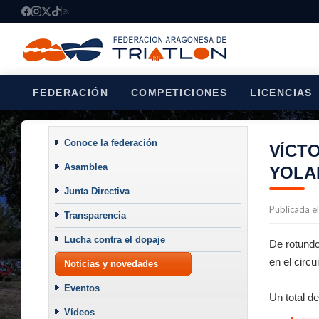
FEDERACIÓN
COMPETICIONES
LICENCIAS
Conoce la federación
VÍCT
Asamblea
YOLA
Junta Directiva
Publicada e
Transparencia
Lucha contra el dopaje
De rotundo
en el circ
Noticias y novedades
Eventos
Un total d
Vídeos