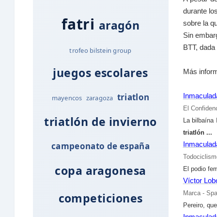
durante lo
fatri
aragón
sobre la q
Sin embarg
BTT, dada l
trofeo bilstein group
juegos escolares
Más inform
triatlon
Inmaculad
mayencos
zaragoza
El Confidenc
triatlón de invierno
La bilbaína
triatlón
...
Inmaculada
campeonato de españa
Todociclis
copa aragonesa
El podio fe
Víctor Lob
Marca - Spa
competiciones
Pereiro, que
Inmaculada