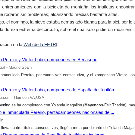
s entrenamientos con la bicicleta de montaña, los triatletas encont
ue rodaron sin problemas, alcanzando medias bastante altas.
o, el domingo, la nieve estaba demasiado blanda para la bici, por lo 
a dureza extrema del circuito, sobre el cual solo pudieron rodar encim
ación en la
Web de la FETRI
.
a Pereiro y Víctor Lobo, campeones en Benasque
ial - Madrid,Spain
 Inmaculada Pereiro, por cuarta vez consecutiva, y el zaragozano Víctor L
 Pereiro y Víctor Lobo, campeones de España de Triatlón
mo.com - Herndon,VA,USA
menino se ha completado con Yolanda Magallón (
Mayencos
-Felt Triatlón), m
o e Inmaculada Pereiro, pentacampeones nacionales de
...
in
 lleva cuatro títulos consecutivos, llegó a meta por delante de Yolanda Magall
 Pereiro,campeona de España de triatlón de invierno