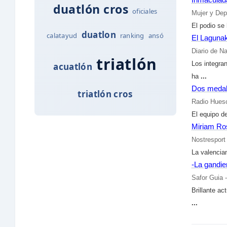
duatlón cros
oficiales
Mujer y Dep
El podio se
duatlon
calatayud
ranking
ansó
El Laguna
Diario de N
triatlón
Los integra
acuatlón
ha
...
Dos medall
triatlón cros
Radio Hues
El equipo de
Miriam Ro
Nostresport
La valencian
-La gandi
Safor Guia 
Brillante a
...