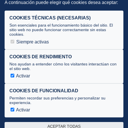
A continuación puede elegir qué cookies desea aceptar:
Criterios
Selecciones
COOKIES TÉCNICAS (NECESARIAS)
Tecnificación
Son esenciales para el funcionamiento básico del sitio. El
sitio web no puede funcionar correctamente sin estas
cookies.
JUECES Y OFICIALES
Siempre activas
Comité de jueces
Documentos
COOKIES DE RENDIMIENTO
Nos ayudan a entender cómo los visitantes interactúan con
Cursos
el sitio web.
Circulares oficiales
Activar
Convocatorias y Equipaciones
COOKIES DE FUNCIONALIDAD
Permiten recordar sus preferencias y personalizar su
experiencia.
Av. José Atarés 101, semisótano. 50018 Zaragoza
(mapa)
Activar
976 516 083 ·
federacion@triatlonaragon.org
ACEPTAR TODAS