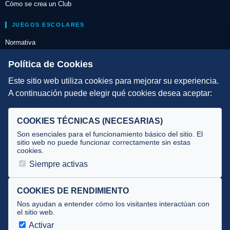
Cómo se crea un Club
JUEGOS ESCOLARES
Normativa
Escuelas de Triatlón
Política de Cookies
Este sitio web utiliza cookies para mejorar su experiencia.
DIRECCIÓN TÉCNICA
A continuación puede elegir qué cookies desea aceptar:
Criterios
Selecciones
COOKIES TÉCNICAS (NECESARIAS)
Tecnificación
Son esenciales para el funcionamiento básico del sitio. El
sitio web no puede funcionar correctamente sin estas
cookies.
JUECES Y OFICIALES
Siempre activas
Comité de jueces
Documentos
COOKIES DE RENDIMIENTO
Nos ayudan a entender cómo los visitantes interactúan con
Cursos
el sitio web.
Circulares oficiales
Activar