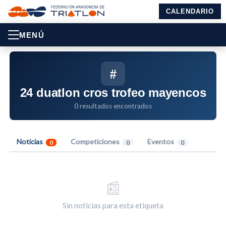
CALENDARIO
MENÚ
#
24 duatlon cros trofeo mayencos
0 resultados encontrados
Noticias
Competiciones
Eventos
0
0
0
📰
Sin noticias para esta etiqueta