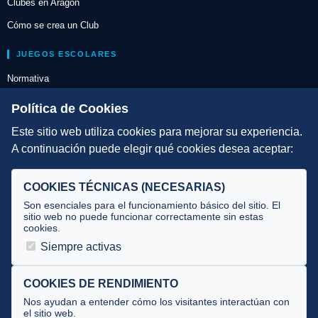
Clubes en Aragón
Cómo se crea un Club
JUEGOS ESCOLARES
Normativa
Escuelas de Triatlón
Política de Cookies
Este sitio web utiliza cookies para mejorar su experiencia.
DIRECCIÓN TÉCNICA
A continuación puede elegir qué cookies desea aceptar:
Criterios
Selecciones
COOKIES TÉCNICAS (NECESARIAS)
Tecnificación
Son esenciales para el funcionamiento básico del sitio. El
sitio web no puede funcionar correctamente sin estas
cookies.
JUECES Y OFICIALES
Siempre activas
Comité de jueces
Documentos
COOKIES DE RENDIMIENTO
Nos ayudan a entender cómo los visitantes interactúan con
Cursos
el sitio web.