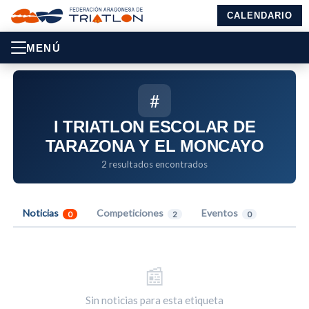
CALENDARIO
MENÚ
#
I TRIATLON ESCOLAR DE
TARAZONA Y EL MONCAYO
2 resultados encontrados
Noticias
Competiciones
Eventos
0
2
0
📰
Sin noticias para esta etiqueta