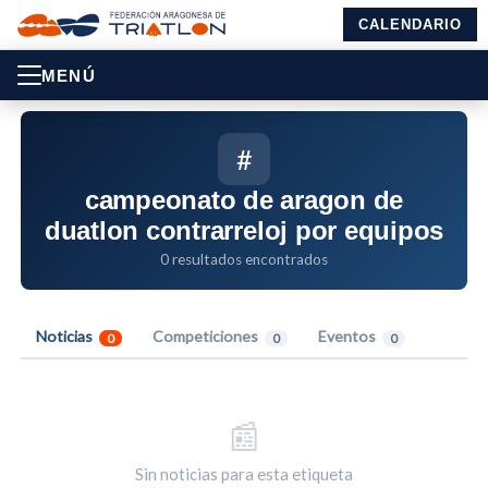
CALENDARIO
MENÚ
#
campeonato de aragon de
duatlon contrarreloj por equipos
0 resultados encontrados
Noticias
Competiciones
Eventos
0
0
0
📰
Sin noticias para esta etiqueta