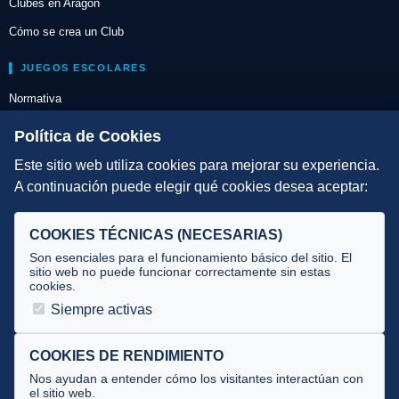
Clubes en Aragón
Cómo se crea un Club
JUEGOS ESCOLARES
Normativa
Escuelas de Triatlón
Política de Cookies
Este sitio web utiliza cookies para mejorar su experiencia.
DIRECCIÓN TÉCNICA
A continuación puede elegir qué cookies desea aceptar:
Criterios
Selecciones
COOKIES TÉCNICAS (NECESARIAS)
Tecnificación
Son esenciales para el funcionamiento básico del sitio. El
sitio web no puede funcionar correctamente sin estas
cookies.
JUECES Y OFICIALES
Siempre activas
Comité de jueces
Documentos
COOKIES DE RENDIMIENTO
Nos ayudan a entender cómo los visitantes interactúan con
Cursos
el sitio web.