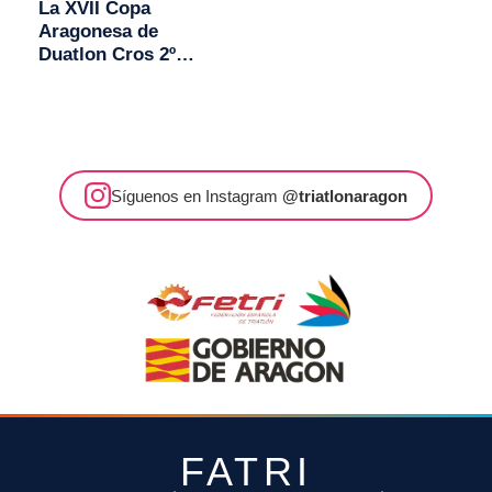
La XVII Copa
Aragonesa de
Duatlon Cros 2º
Trofeo Transizion
se decidirá en
Monzón
Síguenos en Instagram
@triatlonaragon
FATRI