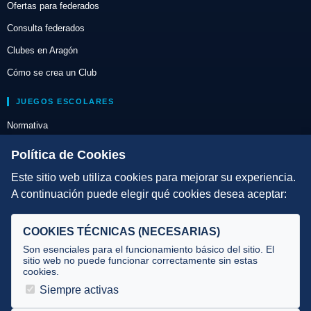
Ofertas para federados
Consulta federados
Clubes en Aragón
Cómo se crea un Club
JUEGOS ESCOLARES
Normativa
Escuelas de Triatlón
Política de Cookies
Este sitio web utiliza cookies para mejorar su experiencia.
DIRECCIÓN TÉCNICA
A continuación puede elegir qué cookies desea aceptar:
Criterios
Selecciones
COOKIES TÉCNICAS (NECESARIAS)
Tecnificación
Son esenciales para el funcionamiento básico del sitio. El
sitio web no puede funcionar correctamente sin estas
cookies.
JUECES Y OFICIALES
Siempre activas
Comité de jueces