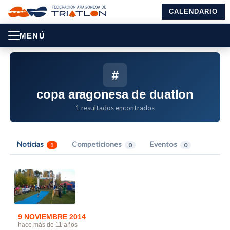
CALENDARIO
MENÚ
#
copa aragonesa de duatlon
1 resultados encontrados
Noticias
Competiciones
Eventos
1
0
0
9 NOVIEMBRE 2014
hace más de 11 años