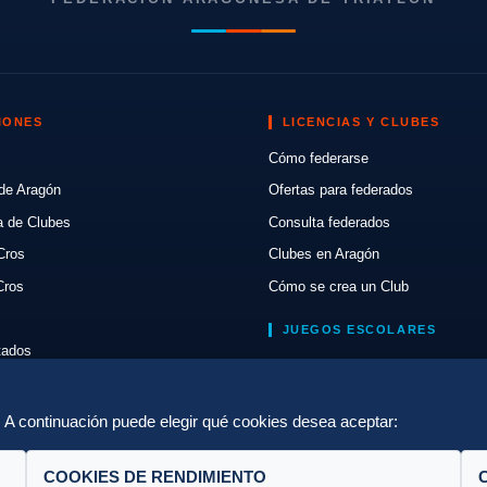
IONES
LICENCIAS Y CLUBES
Cómo federarse
de Aragón
Ofertas para federados
a de Clubes
Consulta federados
Cros
Clubes en Aragón
Cros
Cómo se crea un Club
JUEGOS ESCOLARES
ltados
Normativa
lón
Escuelas de Triatlón
a. A continuación puede elegir qué cookies desea aceptar:
COOKIES DE RENDIMIENTO