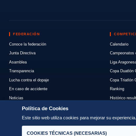
FEDERACIÓN
COMPETIC
Conoce la federación
Calendario
Junta Directiva
Campeonatos 
Asamblea
Liga Aragones
Transparencia
Copa Duatlón 
Lucha contra el dopaje
Copa Triatlón 
En caso de accidente
Ranking
Noticias
Histórico resu
Eventos
Mi primer triat
Política de Cookies
Enlaces
Normativas
Este sitio web utiliza cookies para mejorar su experienci
Contacto
Organizadores
COOKIES TÉCNICAS (NECESARIAS)