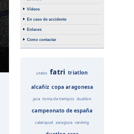
Vídeos
En caso de accidente
Enlaces
Como contactar
fatri
triatlon
utebo
alcañiz
copa aragonesa
jaca
toma de tiempos
duatlon
campeonato de españa
calatayud
zaragoza
ranking