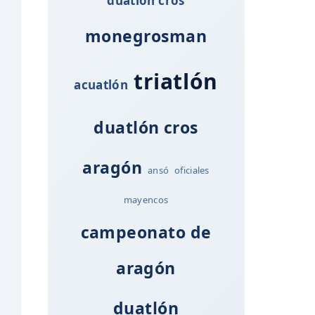
duatlon cros
monegrosman
triatlón
acuatlón
duatlón cros
aragón
ansó
oficiales
mayencos
campeonato de
aragón
duatlón