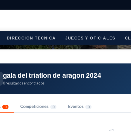
DIRECCIÓN TÉCNICA
JUECES Y OFICIALES
C
gala del triatlon de aragon 2024
0 resultados encontrados
s
Competiciones
Eventos
0
0
0