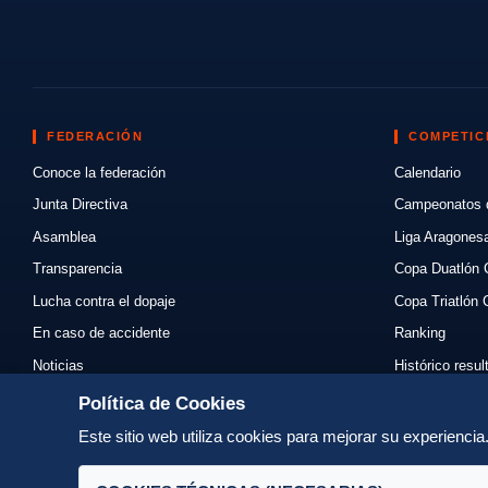
FEDERACIÓN
COMPETIC
Conoce la federación
Calendario
Junta Directiva
Campeonatos 
Asamblea
Liga Aragones
Transparencia
Copa Duatlón 
Lucha contra el dopaje
Copa Triatlón 
En caso de accidente
Ranking
Noticias
Histórico resu
Eventos
Mi primer triat
Política de Cookies
Enlaces
Normativas
Este sitio web utiliza cookies para mejorar su experienci
Contacto
Organizadores