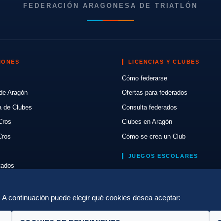
FEDERACIÓN ARAGONESA DE TRIATLÓN
IONES
LICENCIAS Y CLUBES
Cómo federarse
de Aragón
Ofertas para federados
a de Clubes
Consulta federados
Cros
Clubes en Aragón
Cros
Cómo se crea un Club
JUEGOS ESCOLARES
ltados
Normativa
lón
Escuelas de Triatlón
a. A continuación puede elegir qué cookies desea aceptar: