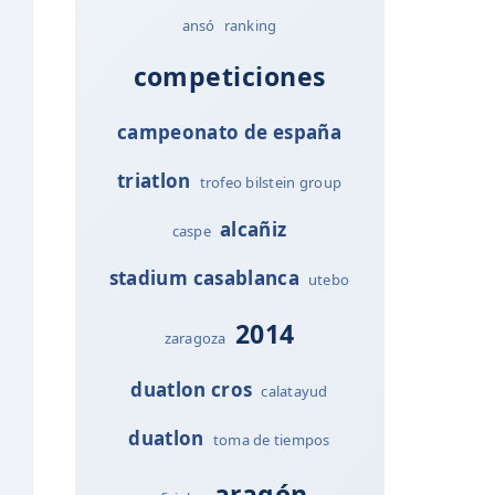
ansó
ranking
competiciones
campeonato de españa
triatlon
trofeo bilstein group
alcañiz
caspe
stadium casablanca
utebo
2014
zaragoza
duatlon cros
calatayud
duatlon
toma de tiempos
aragón