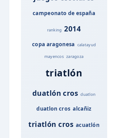
campeonato de españa
2014
ranking
copa aragonesa
calatayud
mayencos
zaragoza
triatlón
duatlón cros
duatlon
duatlon cros
alcañiz
triatlón cros
acuatlón