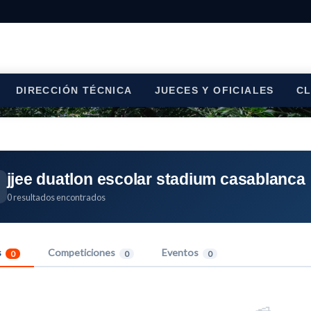
DIRECCIÓN TÉCNICA
JUECES Y OFICIALES
C
jjee duatlon escolar stadium casablanca
0 resultados encontrados
s
Competiciones
Eventos
0
0
0