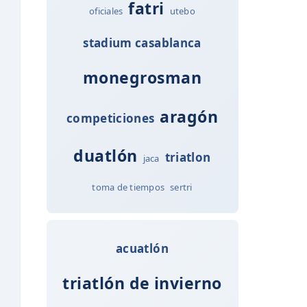
fatri
oficiales
utebo
stadium casablanca
monegrosman
aragón
competiciones
duatlón
triatlon
jaca
toma de tiempos
sertri
acuatlón
triatlón de invierno