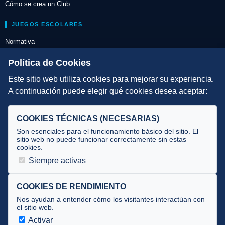
Cómo se crea un Club
JUEGOS ESCOLARES
Normativa
Escuelas de Triatlón
Política de Cookies
Este sitio web utiliza cookies para mejorar su experiencia.
DIRECCIÓN TÉCNICA
A continuación puede elegir qué cookies desea aceptar:
Criterios
Selecciones
COOKIES TÉCNICAS (NECESARIAS)
Tecnificación
Son esenciales para el funcionamiento básico del sitio. El
sitio web no puede funcionar correctamente sin estas
cookies.
JUECES Y OFICIALES
Siempre activas
Comité de jueces
Documentos
COOKIES DE RENDIMIENTO
Nos ayudan a entender cómo los visitantes interactúan con
Cursos
el sitio web.
Circulares oficiales
Activar