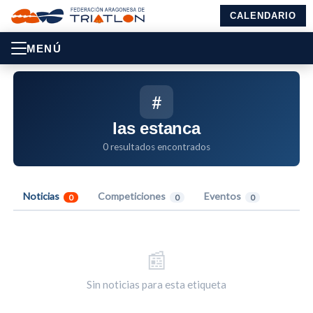
CALENDARIO
MENÚ
#
las estanca
0 resultados encontrados
Noticias
Competiciones
Eventos
0
0
0
📰
Sin noticias para esta etiqueta